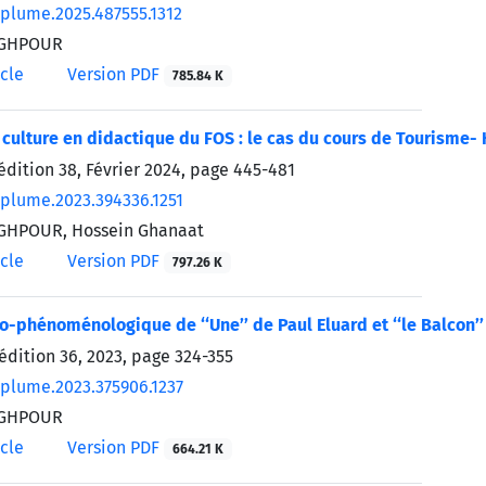
/plume.2025.487555.1312
EGHPOUR
icle
Version PDF
785.84 K
a culture en didactique du FOS : le cas du cours de Tourisme- 
édition 38, Février 2024, page
445-481
/plume.2023.394336.1251
GHPOUR, Hossein Ghanaat
icle
Version PDF
797.26 K
o-phénoménologique de ‘‘Une’’ de Paul Eluard et ‘‘le Balcon’
’édition 36, 2023, page
324-355
/plume.2023.375906.1237
EGHPOUR
icle
Version PDF
664.21 K