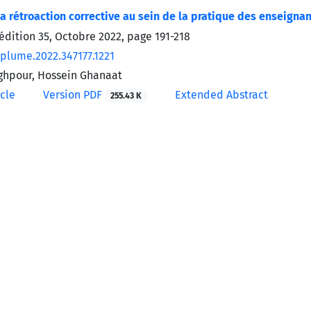
la rétroaction corrective au sein de la pratique des enseignan
’édition 35, Octobre 2022, page
191-218
/plume.2022.347177.1221
ghpour, Hossein Ghanaat
icle
Version PDF
Extended Abstract
255.43 K