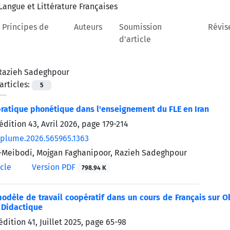
 Principes de
Auteurs
Soumission
Révis
d'article
Razieh Sadeghpour
rticles:
5
pratique phonétique dans l'enseignement du FLE en Iran
édition 43, Avril 2026, page
179-214
/plume.2026.565965.1363
-Meibodi, Mojgan Faghanipoor, Razieh Sadeghpour
icle
Version PDF
798.94 K
odèle de travail coopératif dans un cours de Français sur Ob
 Didactique
édition 41, Juillet 2025, page
65-98