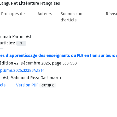
 Principes de
Auteurs
Soumission
Révis
d'article
zeinab Karimi Asl
rticles:
1
les d’apprentissage des enseignants du FLE en Iran sur leurs 
’édition 42, Décembre 2025, page
533-558
/plume.2025.323834.1214
mi Asl, Mahmoud Reza Gashmardi
icle
Version PDF
697.39 K