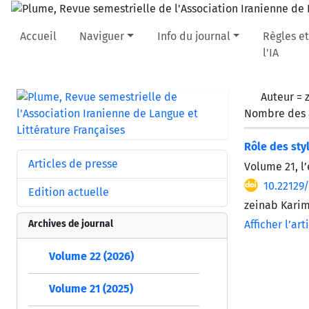
Accueil
Naviguer
Info du journal
Règles et
l'IA
Auteur =
Nombre des a
Rôle des sty
Articles de presse
Volume 21, l
10.22129
Edition actuelle
zeinab Kari
Archives de journal
Afficher l’art
Volume 22 (2026)
Volume 21 (2025)