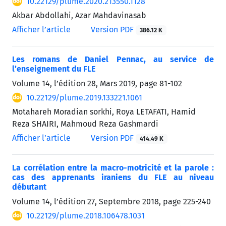
10.22129/plume.2020.213550.1128
Akbar Abdollahi, Azar Mahdavinasab
Afficher l’article
Version PDF
386.12 K
Les romans de Daniel Pennac, au service de
l’enseignement du FLE
Volume 14, l’édition 28, Mars 2019, page
81-102
10.22129/plume.2019.133221.1061
Motahareh Moradian sorkhi, Roya LETAFATI, Hamid
Reza SHAIRI, Mahmoud Reza Gashmardi
Afficher l’article
Version PDF
414.49 K
La corrélation entre la macro-motricité et la parole :
cas des apprenants iraniens du FLE au niveau
débutant
Volume 14, l’édition 27, Septembre 2018, page
225-240
10.22129/plume.2018.106478.1031