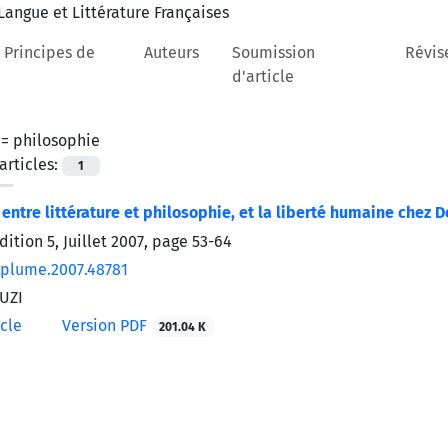
 Principes de
Auteurs
Soumission
Révis
d'article
 =
philosophie
rticles:
1
 entre littérature et philosophie, et la liberté humaine chez 
dition 5, Juillet 2007, page
53-64
/plume.2007.48781
UZI
icle
Version PDF
201.04 K