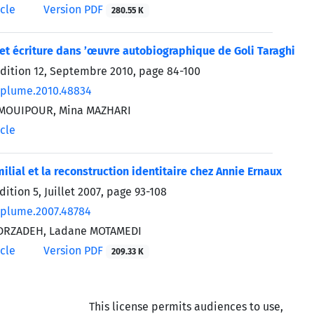
icle
Version PDF
280.55 K
et écriture dans ’œuvre autobiographique de Goli Taraghi
édition 12, Septembre 2010, page
84-100
/plume.2010.48834
MOUIPOUR, Mina MAZHARI
icle
ilial et la reconstruction identitaire chez Annie Ernaux
dition 5, Juillet 2007, page
93-108
/plume.2007.48784
DRZADEH, Ladane MOTAMEDI
icle
Version PDF
209.33 K
This license permits audiences to use,