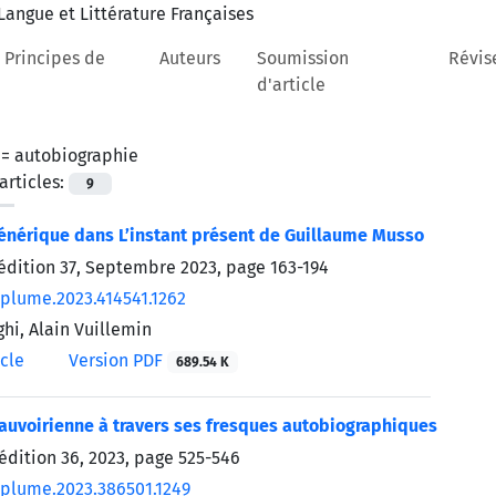
 Principes de
Auteurs
Soumission
Révis
d'article
 =
autobiographie
rticles:
9
générique dans L’instant présent de Guillaume Musso
’édition 37, Septembre 2023, page
163-194
/plume.2023.414541.1262
hi, Alain Vuillemin
icle
Version PDF
689.54 K
eauvoirienne à travers ses fresques autobiographiques
’édition 36, 2023, page
525-546
/plume.2023.386501.1249