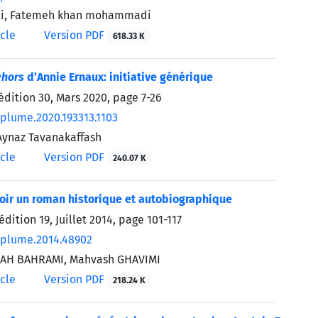
ghi, Fatemeh khan mohammadi
icle
Version PDF
618.33 K
ehors
d’Annie Ernaux: initiative générique
’édition 30, Mars 2020, page
7-26
/plume.2020.193313.1103
 Aynaz Tavanakaffash
icle
Version PDF
240.07 K
oir un roman historique et autobiographique
édition 19, Juillet 2014, page
101-117
/plume.2014.48902
HAH BAHRAMI, Mahvash GHAVIMI
icle
Version PDF
218.24 K