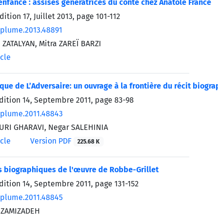
enfance : assises génératrices du conte chez Anatole France
dition 17, Juillet 2013, page
101-112
/plume.2013.48891
ZATALYAN, Mitra ZAREÏ BARZI
icle
ue de L’Adversaire: un ouvrage à la frontière du récit biograp
édition 14, Septembre 2011, page
83-98
/plume.2011.48843
URI GHARAVI, Negar SALEHINIA
icle
Version PDF
225.68 K
s biographiques de l'œuvre de Robbe-Grillet
édition 14, Septembre 2011, page
131-152
/plume.2011.48845
EZAMIZADEH