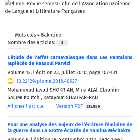
Mots clés =
Bakhtine
Nombre des articles:
3
L'étude de l'effet carnavalesque dans Les Pantalons
rapiécés de Rassoul Parvizi
Volume 12, l’édition 23, Juillet 2016, page
107-131
10.22129/plume.2016.48927
Mohammad Javad SHOKRIAN, Mina ALAÏ, Ebrahim
SALIMI Koutchi, Katayoun SHAHPAR-RAD
Afficher l’article
Version PDF
235.95 K
Pour une analyse des enjeux de l’écriture féminine de
la guerre dans La Grotte éclatée de Yamina Méchakra
Volume 9, l’édition 18, Septembre 2013, page
23-52