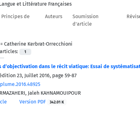
 Principes de
Auteurs
Soumission
Révis
d'article
 =
Catherine Kerbrat-Orrecchioni
rticles:
1
 d’objectivation dans le récit viatique: Essai de systématisa
édition 23, Juillet 2016, page
59-87
/plume.2016.48925
URMAZAHERI, Jaleh KAHNAMOUIPOUR
icle
Version PDF
342.01 K