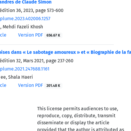
landres de Claude Simon
’édition 36, 2023, page
573-600
/plume.2023.402006.1257
i, Mehdi Fazeli Khosh
icle
Version PDF
656.67 K
ises dans « Le sabotage amoureux » et « Biographie de la 
’édition 32, Mars 2021, page
237-260
/plume.2021.247688.1161
ee, Shala Haeri
icle
Version PDF
201.48 K
This license permits audiences to use,
reproduce, copy, distribute, transmit
disseminate or display the article
provided that the author is attributed as