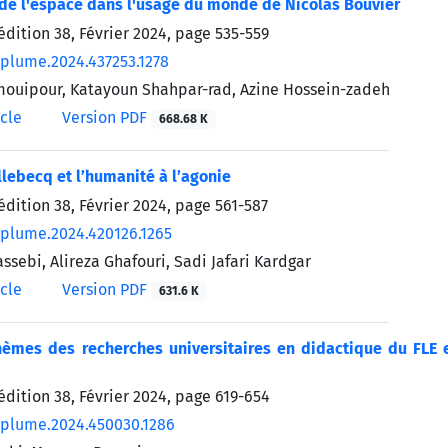
de l'espace dans l'usage du monde de Nicolas Bouvier
édition 38, Février 2024, page
535-559
/plume.2024.437253.1278
ouipour, Katayoun Shahpar-rad, Azine Hossein-zadeh
icle
Version PDF
668.68 K
lebecq et l’humanité à l’agonie
édition 38, Février 2024, page
561-587
/plume.2024.420126.1265
sebi, Alireza Ghafouri, Sadi Jafari Kardgar
icle
Version PDF
631.6 K
hèmes des recherches universitaires en didactique du FLE e
édition 38, Février 2024, page
619-654
/plume.2024.450030.1286