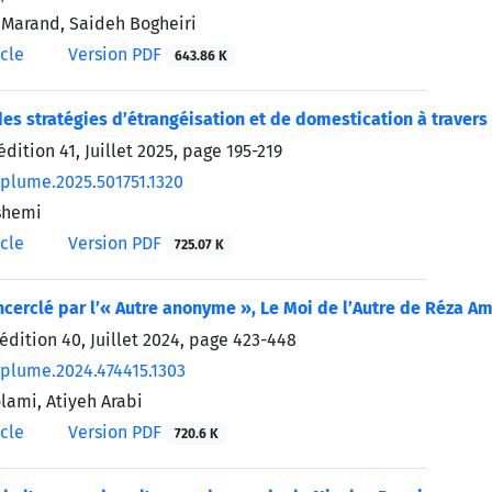
i Marand, Saideh Bogheiri
icle
Version PDF
643.86 K
des stratégies d’étrangéisation et de domestication à trave
édition 41, Juillet 2025, page
195-219
/plume.2025.501751.1320
shemi
icle
Version PDF
725.07 K
ncerclé par l’« Autre anonyme », Le Moi de l’Autre de Réza Am
édition 40, Juillet 2024, page
423-448
/plume.2024.474415.1303
ami, Atiyeh Arabi
icle
Version PDF
720.6 K