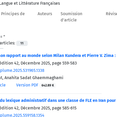
 Principes de
Auteurs
Soumission
Révis
d'article
 =
"
rticles:
11
on rapport au monde selon Milan Kundera et Pierre V. Zima : 
’édition 42, Décembre 2025, page
559-583
/plume.2025.531965.1338
iat, Anahita Sadat Ghaemmaghami
icle
Version PDF
642.89 K
 du lexique administratif dans une classe de FLE en Iran pour 
’édition 42, Décembre 2025, page
585-615
/plume.2025.559158.1354