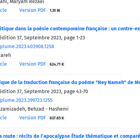
lahi, Maryam Rezaei
icle
Version PDF
1.51 M
ritique dans la poésie contemporaine française : un contre-exe
’édition 37, Septembre 2023, page
1-23
/plume.2023.403908.1258
tareh
icle
Version PDF
624.71 K
ique de la traduction française du poème "Ney Nameh" de Mo
’édition 37, Septembre 2023, page
43-70
/plume.2023.399723.1255
zamizadeh, Behzad - Hashemi
icle
Version PDF
637.65 K
 route : récits de l’apocalypse Étude thématique et compar