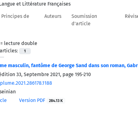
 Principes de
Auteurs
Soumission
Révis
d'article
 =
lecture double
rticles:
1
me masculin, fantôme de George Sand dans son roman, Gabr
’édition 33, Septembre 2021, page
195-210
/plume.2021.286178.1188
seinian
icle
Version PDF
284.13 K