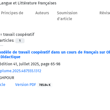
 Principes de
Auteurs
Soumission
Révis
d'article
 =
travail coopératif
rticles:
1
odèle de travail coopératif dans un cours de Français sur Ob
 Didactique
édition 41, Juillet 2025, page
65-98
/plume.2025.487555.1312
EGHPOUR
icle
Version PDF
785.84 K