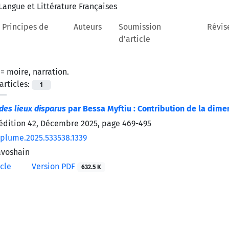
 Principes de
Auteurs
Soumission
Révis
d'article
 =
moire, narration.
rticles:
1
des lieux disparus
par Bessa Myftiu : Contribution de la dime
’édition 42, Décembre 2025, page
469-495
/plume.2025.533538.1339
avoshain
icle
Version PDF
632.5 K