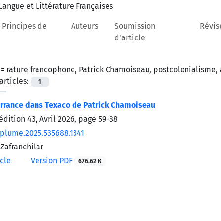
 Principes de
Auteurs
Soumission
Révis
d'article
 =
rature francophone, Patrick Chamoiseau, postcolonialisme, 
rticles:
1
errance dans Texaco de Patrick Chamoiseau
édition 43, Avril 2026, page
59-88
/plume.2025.535688.1341
Zafranchilar
icle
Version PDF
676.62 K