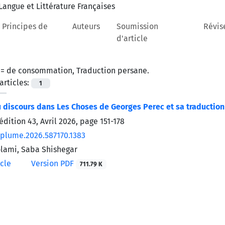
 Principes de
Auteurs
Soumission
Révis
d'article
 =
de consommation, Traduction persane.
rticles:
1
 discours dans Les Choses de Georges Perec et sa traductio
édition 43, Avril 2026, page
151-178
/plume.2026.587170.1383
lami, Saba Shishegar
icle
Version PDF
711.79 K