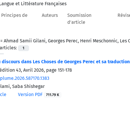
 Principes de
Auteurs
Soumission
Révis
d'article
 =
Ahmad Samii Gilani, Georges Perec, Henri Meschonnic, Les C
rticles:
1
 discours dans Les Choses de Georges Perec et sa traductio
édition 43, Avril 2026, page
151-178
/plume.2026.587170.1383
lami, Saba Shishegar
icle
Version PDF
711.79 K