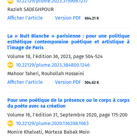
10.22129/plume.2023.375906.1237
Razieh SADEGHPOUR
Afficher l’article
Version PDF
664.21 K
La « Nuit Blanche » parisienne : pour une politique
esthétique contemporaine poétique et artistique à
l’image de Paris
Volume 18, l’édition 36, 2023, page
504-524
10.22129/plume.2023.384800.1246
Mahoor Taheri, Rouhollah Hosseini
Afficher l’article
Version PDF
504.62 K
Pour une poétique de la présence ou le corps à corps
du poète avec sa création
Volume 16, l’édition 31, Septembre 2020, page
175-200
10.22129/plume.2020.136208.1063
Monire Khalvati, Morteza Babak Moin