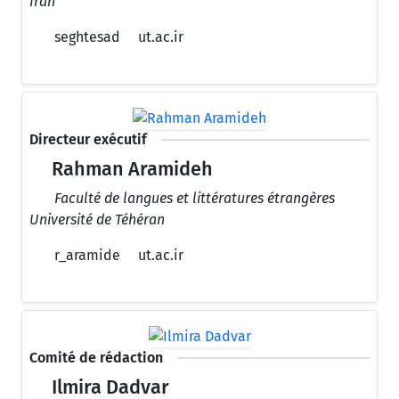
Iran
seghtesad
ut.ac.ir
Directeur exécutif
Rahman Aramideh
Faculté de langues et littératures étrangères
Université de Téhéran
r_aramide
ut.ac.ir
Comité de rédaction
Ilmira Dadvar