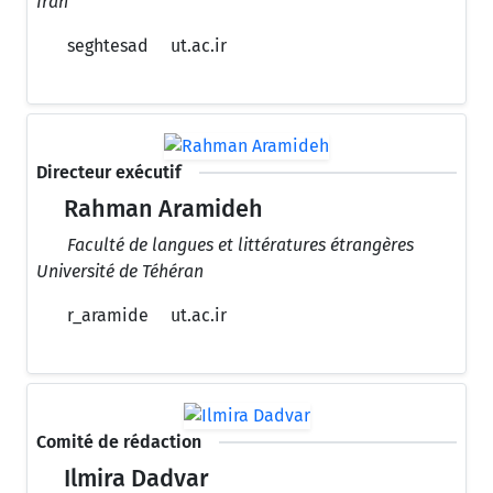
Iran
seghtesad
ut.ac.ir
Directeur exécutif
Rahman Aramideh
Faculté de langues et littératures étrangères
Université de Téhéran
r_aramide
ut.ac.ir
Comité de rédaction
Ilmira Dadvar