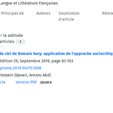
 Principes de
Auteurs
Soumission
Révis
d'article
 =
la solitude
rticles:
1
du ciel
de Romain Gary: application de l’approche sociocriti
’édition 29, Septembre 2019, page
83-103
/plume.2019.94015.1008
ssein Djavari, Arezou Abdi
icle
Version PDF
322.69 K