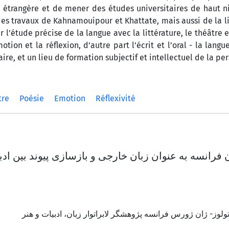
 étrangère et de mener des études universitaires de haut n
 des travaux de Kahnamouipour et Khattate, mais aussi de la l
l’étude précise de la langue avec la littérature, le théâtre e
tion et la réflexion, d’autre part l’écrit et l’oral - la langu
e, et un lieu de formation subjectif et intellectuel de la pe
tre
Poésie
Emotion
Réflexivité
ﻓﺮاﻧﺴﻪ ﺑﻪ ﻋﻨﻮان زﺑﺎن ﺧﺎرﺟﯽ و ﺑﺎزﺳﺎزی ﭘﯿﻮﻧﺪ ﺑﯿﻦ ادﺑ
ﺗﻮﻟﻮز- ژان ژورس ﻓﺮاﻧﺴﻪ ﭘﮋوهشگر ﻻﺑﺮاﺗﻮار زﺑﺎن، ادﺑﯿﺎت و هنر