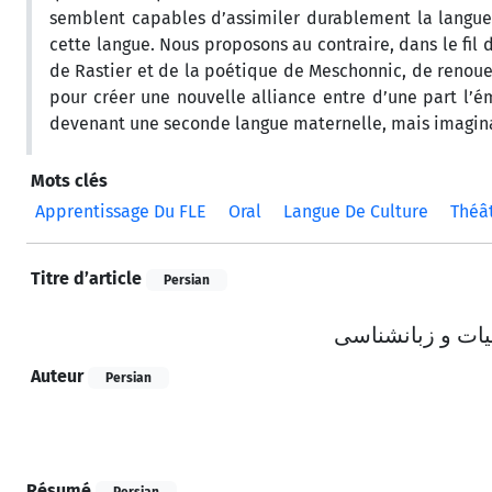
semblent capables d’assimiler durablement la langue
cette langue. Nous proposons au contraire, dans le fil
de Rastier et de la poétique de Meschonnic, de renouer 
pour créer une nouvelle alliance entre d’une part l’émo
devenant une seconde langue maternelle, mais imaginair
Mots clés
Apprentissage Du FLE
Oral
Langue De Culture
Théâ
Titre d’article
Persian
ﯿﺎت و زﺑﺎﻧﺸﻨﺎﺳﯽ
Auteur
Persian
Résumé
Persian