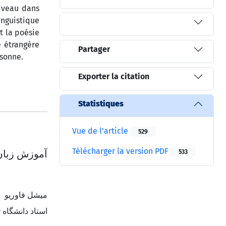
iveau dans
inguistique
t la poésie
e étrangère
Partager
rsonne.
Exporter la citation
Statistiques
Vue de l’article
529
Télécharger la version PDF
آﻣﻮزش زﺑﺎن 
533
میشل فاوریو
اﺳﺘﺎد داﻧﺸﮕﺎه 