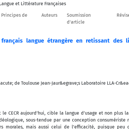
 Principes de
Auteurs
Soumission
Révis
d'article
français langue étrangère en retissant des l
cute; de Toulouse Jean-Jaur&egrave;s Laboratoire LLA-Cr&eac
t le CECR aujourd’hui, cible la langue d’usage et non plus l
t idéologique, sous-tendue par une conception consumériste 
s morales, mais aussi celui de l’efficacité, puisque peu 