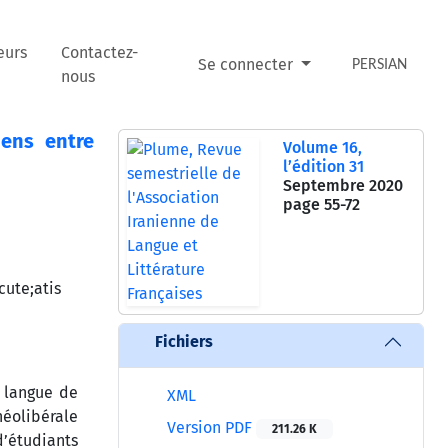
eurs
Contactez-
Se connecter
PERSIAN
nous
iens entre
Volume 16,
l’édition 31
Septembre 2020
page
55-72
ute;atis
Fichiers
a langue de
XML
néolibérale
Version PDF
211.26 K
d’étudiants