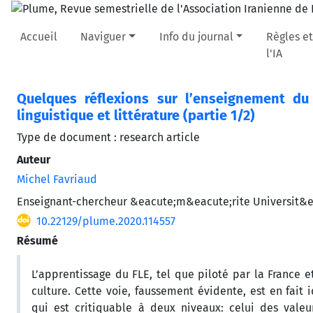
Accueil
Naviguer
Info du journal
Règles et
l'IA
Quelques réflexions sur l’enseignement du 
linguistique et littérature (partie 1/2)
Type de document : research article
Auteur
Michel Favriaud
Enseignant-chercheur &eacute;m&eacute;rite Universit&ea
10.22129/plume.2020.114557
Résumé
L’apprentissage du FLE, tel que piloté par la France e
culture. Cette voie, faussement évidente, est en fai
qui est critiquable à deux niveaux: celui des valeur