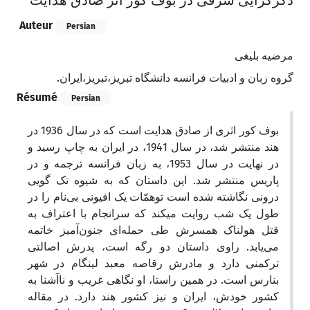
دگرگرایی شرقی در بوف کور اثر صادق هدایت
Auteur
Persian
مرضیه بلیغی
گروه زبان و ادبیات فرانسه دانشگاه تبریز،‌تبریز،‌ایران.
Résumé
Persian
بوف کور اثری از صادق هدایت است که در سال 1936 در
هند منتشر شد، در سال 1941، در ایران به چاپ رسید و
در نهایت در سال 1953، به زبان فرانسه ترجمه و در
پاریس منتشر شد. این داستان که به شیوه تک گویی
درونی نگاشته شده است توهمّات یک افیونی بی‌نام را در
طول یک شب روایت میکند که سرانجام با اعتراف به
قتل هولناک همسرش طی حمله‌ای جنون‌آمیز خاتمه
می‌یابد. راوی داستان دو رگه است، پدرش اصالتی
ترکمنی دارد و مادرش رقاصه معبد لینگام در شهر
بنارس است. در همین راستا، او نگاهی غریب و ناآشنا به
کشور خودش، ایران و نیز کشور هند دارد. در مقاله