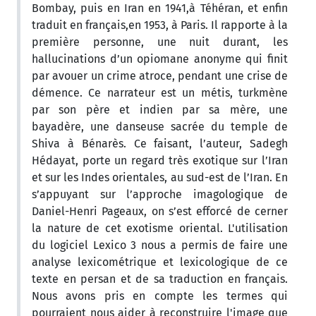
Bombay, puis en Iran en 1941,à Téhéran, et enfin
traduit en français,en 1953, à Paris. Il rapporte à la
première personne, une nuit durant, les
hallucinations d’un opiomane anonyme qui finit
par avouer un crime atroce, pendant une crise de
démence. Ce narrateur est un métis, turkmène
par son père et indien par sa mère, une
bayadère, une danseuse sacrée du temple de
Shiva à Bénarès. Ce faisant, l’auteur, Sadegh
Hédayat, porte un regard très exotique sur l’Iran
et sur les Indes orientales, au sud-est de l’Iran. En
s’appuyant sur l’approche imagologique de
Daniel-Henri Pageaux, on s’est efforcé de cerner
la nature de cet exotisme oriental. L'utilisation
du logiciel Lexico 3 nous a permis de faire une
analyse lexicométrique et lexicologique de ce
texte en persan et de sa traduction en français.
Nous avons pris en compte les termes qui
pourraient nous aider à reconstruire l'image que