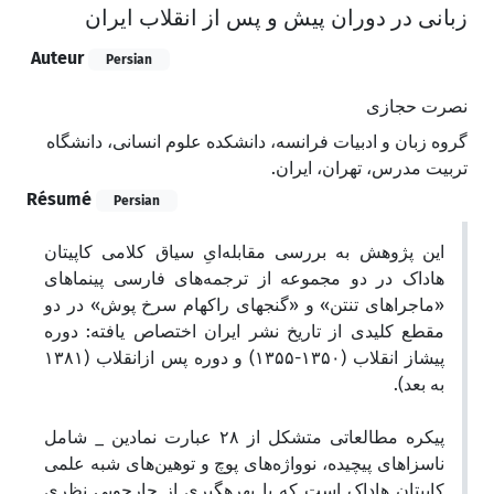
زبانی در دوران پیش و پس از انقلاب ایران
Auteur
Persian
نصرت حجازی
گروه زبان و ادبیات فرانسه، دانشکده علوم انسانی، دانشگاه
تربیت مدرس، تهران، ایران.
Résumé
Persian
این پژوهش به بررسی مقابله‌ایِ سیاق کلامی کاپیتان
هاداک در دو مجموعه از ترجمه‌های فارسی پی‏نماهای
«ماجراهای تنتن» و «گنج‏های راکهام سرخ پوش» در دو
مقطع کلیدی از تاریخ نشر ایران اختصاص یافته: دوره
پیش‏از انقلاب (۱۳۵۰-۱۳۵۵) و دوره پس ازانقلاب (۱۳۸۱
به بعد).
پیکره مطالعاتی متشکل از ۲۸ عبارت نمادین _ شامل
ناسزاهای پیچیده، نوواژه‌های پوچ و توهین‌های شبه علمی
کاپیتان هاداک است که با بهره‏گیری از چارچوبی نظری