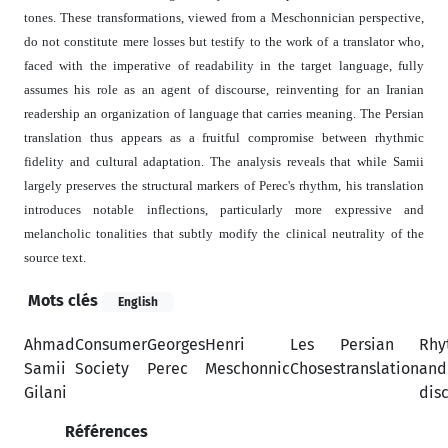
tones. These transformations, viewed from a Meschonnician perspective,
do not constitute mere losses but testify to the work of a translator who,
faced with the imperative of readability in the target language, fully
assumes his role as an agent of discourse, reinventing for an Iranian
readership an organization of language that carries meaning. The Persian
translation thus appears as a fruitful compromise between rhythmic
fidelity and cultural adaptation. The analysis reveals that while Samii
largely preserves the structural markers of Perec's rhythm, his translation
introduces notable inflections, particularly more expressive and
melancholic tonalities that subtly modify the clinical neutrality of the
source text.
Mots clés
English
Ahmad
Consumer
Georges
Henri
Les
Persian
Rhy
Samii
Society
Perec
Meschonnic
Choses
translation
and
Gilani
dis
Références