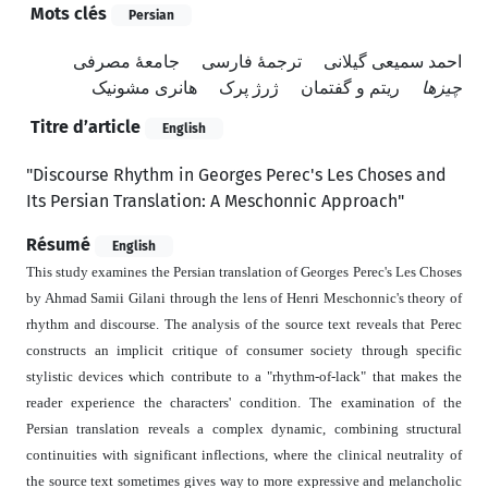
Mots clés
Persian
احمد سمیعی گیلانی
ترجمۀ فارسی
جامعۀ مصرفی
چیزها
ریتم و گفتمان
ژرژ پرک
هانری مشونیک
Titre d’article
English
"Discourse Rhythm in Georges Perec's Les Choses and
Its Persian Translation: A Meschonnic Approach"
Résumé
English
This study examines the Persian translation of Georges Perec's Les Choses
by Ahmad Samii Gilani through the lens of Henri Meschonnic's theory of
rhythm and discourse. The analysis of the source text reveals that Perec
constructs an implicit critique of consumer society through specific
stylistic devices which contribute to a "rhythm-of-lack" that makes the
reader experience the characters' condition. The examination of the
Persian translation reveals a complex dynamic, combining structural
continuities with significant inflections, where the clinical neutrality of
the source text sometimes gives way to more expressive and melancholic