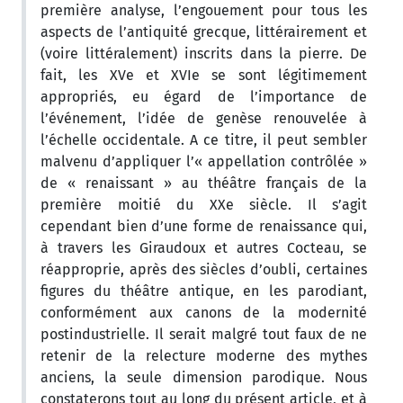
première analyse, l’engouement pour tous les
aspects de l’antiquité grecque, littérairement et
(voire littéralement) inscrits dans la pierre. De
fait, les XVe et XVIe se sont légitimement
appropriés, eu égard de l’importance de
l’événement, l’idée de genèse renouvelée à
l’échelle occidentale. A ce titre, il peut sembler
malvenu d’appliquer l’« appellation contrôlée »
de « renaissant » au théâtre français de la
première moitié du XXe siècle. Il s’agit
cependant bien d’une forme de renaissance qui,
à travers les Giraudoux et autres Cocteau, se
réapproprie, après des siècles d’oubli, certaines
figures du théâtre antique, en les parodiant,
conformément aux canons de la modernité
postindustrielle. Il serait malgré tout faux de ne
retenir de la relecture moderne des mythes
anciens, la seule dimension parodique. Nous
constaterons tout au long du présent article, et à