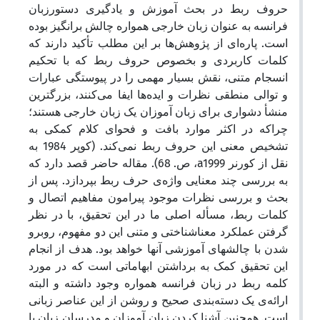
حروف ربط در بحث آموزش و یادگیری دستورزبان
فرانسه به عنوان زبان خارجی همواره چالش برانگیز بوده
است. پاره‌ای از پژوهش‌ها بر این مطلب تأکید دارند که
کلمات کاربردی و بخصوص حروف ربط که با تحکیم
انسجام متنی، نقش بسیار مهمی را در پیوستگی عبارات
و توالی منطقی نظرات و ایده‌ها ایفا می‌کنند، بزرگترین
منشأ دشواری برای زبان آموزان یک زبان خارجی هستند؛
چراکه در اکثر موارد بافت و فحوای کلام کمکی به
تشخیص معنی این حروف ربط نمی‌کند. (کوپر 1984 به
نقل از کورنر a1999، ص. 68). مقاله حاضر قصد دارد که
به بررسی چند معنایی واژه‌ی حرف ربط بپردازد. پس از
بحث و بررسی نظرات موجود پیرامون مفاهیم اتصال و
کلمات ربط، مسأله اصلی ما در این تحقیق، با در نظر
گرفتن عملکرد معناشناختی و متنی این دو مفهوم، روبرو
شدن با چالشهای آموزشی آنها خواهد بود. هدف از انجام
این تحقیق کمک به برداشتن ابهاماتی است که در مورد
کلمه ربط در زبان فرانسه همواره وجود داشته و البته
ارائه‌ی یک دسته‌بندی صحیح و روشن از این عناصر زبانی
است. همچنین آشنا کردن زبان آموزان و مدرسان زبان با