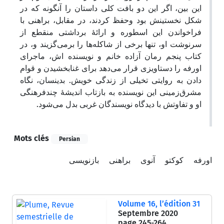
این بین، اگر این دو بافت کلی داستان را آنگونه که در
شکل نخستینش بود وحفظ کردند، در مقابل، براهنی با
فراخواندن این اسطوره و ارائۀ برداشتی منقطع از
سرنوشت او، تنها برخی از شاکله‌ها را برمی‌گزیند و، در
کتاب پنجم رمان آزاده خانم و نویسنده اش، ماجرای
اورفه را دستاویزی قرار می‌دهد برای غنابخشیدن و قوام
دادن به روایتی تخیلی از زندگی خویش. بدینسان، نگاه
مشرق‌زمینی این نویسنده به بازتاب اندیشۀ چندفرهنگی
او و تفاوتش با دیدگاه نویسندگان غربی بدل می‌شود.
Mots clés
Persian
اورفه
کوکتو
آنوی
براهنی
بازنویسی
Volume 16, l’édition 31
Septembre 2020
page
245-264