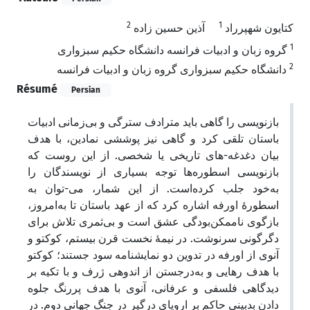
2
1
کتایون شهپرراد
آذین حسین زاده
1
گروه زبان و ادبیات فرانسه دانشگاه حکیم سبزواری
2
دانشگاه حکیم سبزواری گروه زبان و ادبیات فرانسه
Résumé
Persian
بازنویسی را گاهی باید مترادف سترگی و بی‌زمانی ادبیات
باستان تلقی کرد و گاهی نیز پوششی نمادین، با هدف
بیان دغدغه-های تاریخی یا شخصی. از این روست که
بازنویسی اسطوره‌ها توجه بسیاری از نویسندگان را
به‌خود جلب کرده‌است. از این شمار، می-توان به
اسطورۀ اورفه اشاره کرد که از عهد باستان تا به‌امروز،
بازگوی ناممکن‌بودگی عشق است و بی‌ثمری تلاش برای
دگرگونی سرنوشت. در نیمۀ نخست قرن بیستم، کوکتو و
آنوی از اورفه در تدوین دو نمایشنامه سود جستند؛ کوکتو
با هدف رهایی و به‌درجستن از اندوهی ژرف و با تکیه بر
دیدگاهی فلسفی و عرفانی، آنوی با هدف پررنگ جلوه
دادن بدبینی حاکم بر اروپای درگیر در جنگ جهانی دوم. در