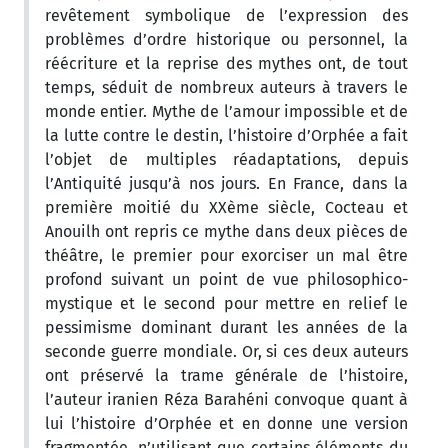
revêtement symbolique de l’expression des
problèmes d’ordre historique ou personnel, la
réécriture et la reprise des mythes ont, de tout
temps, séduit de nombreux auteurs à travers le
monde entier. Mythe de l’amour impossible et de
la lutte contre le destin, l’histoire d’Orphée a fait
l’objet de multiples réadaptations, depuis
l’Antiquité jusqu’à nos jours. En France, dans la
première moitié du XXème siècle, Cocteau et
Anouilh ont repris ce mythe dans deux pièces de
théâtre, le premier pour exorciser un mal être
profond suivant un point de vue philosophico-
mystique et le second pour mettre en relief le
pessimisme dominant durant les années de la
seconde guerre mondiale. Or, si ces deux auteurs
ont préservé la trame générale de l’histoire,
l’auteur iranien Réza Barahéni convoque quant à
lui l’histoire d’Orphée et en donne une version
fragmentée, n’utilisant que certains éléments du