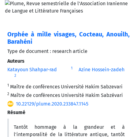
Orphée à mille visages, Cocteau, Anouilh,
Barahéni
Type de document : research article
Auteurs
1
Katayoun Shahpar-rad
Azine Hossein-zadeh
2
1
Maître de conférences Université Hakim Sabzevari
2
Maître de conférences Université Hakim Sabzévari
10.22129/plume.2020.233847.1145
Résumé
Tantôt hommage à la grandeur et à
l’intemporalité de la littérature antique, tantôt