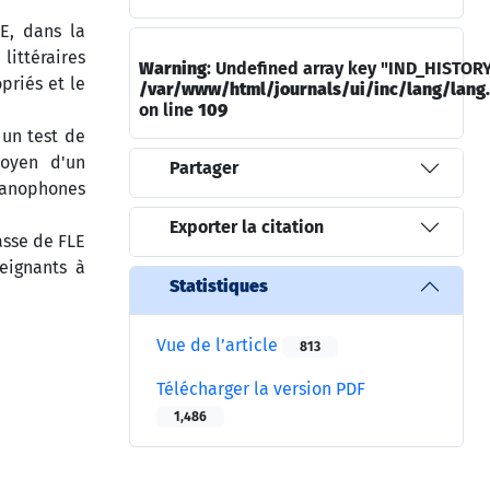
E, dans la
littéraires
Warning
: Undefined array key "IND_HISTORY
priés et le
/var/www/html/journals/ui/inc/lang/lang
on line
109
un test de
moyen d'un
Partager
rsanophones
Exporter la citation
asse de FLE
eignants à
Statistiques
Vue de l’article
813
Télécharger la version PDF
1,486