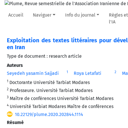
Accueil
Naviguer
Info du journal
Règles et
l'IA
Exploitation des textes littéraires pour dé
en Iran
Type de document : research article
Auteurs
1
2
Seyedeh yasamin Sajjadi
Roya Letafati
Ma
1
Doctorante Université Tarbiat Modares
2
Professeure. Université Tarbiat Modares
3
Maître de conférences Université Tarbiat Modares
4
Université Tarbiat Modares Maître de conférences
10.22129/plume.2020.202844.1114
Résumé