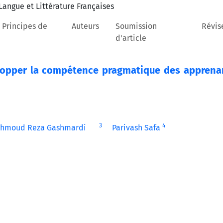
 Principes de
Auteurs
Soumission
Révis
d'article
velopper la compétence pragmatique des apprena
3
4
hmoud Reza Gashmardi
Parivash Safa