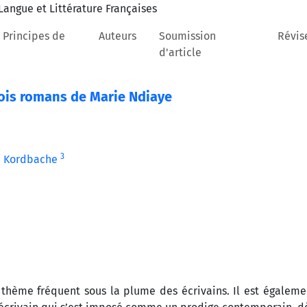
 Principes de
Auteurs
Soumission
Révis
d'article
rois romans de Marie Ndiaye
3
h Kordbache
thème fréquent sous la plume des écrivains. Il est égaleme