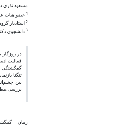
مسعود نذری 
1
عضو هیات علمی
2
استادیار گروه
3
دانشجوی دکتری
در روزگار م
فعالیت ادب.
گمگشتگی مف
تنگنا بازنم
بین چشم‌ان
بررسی،مطال.
رمان
گمگش