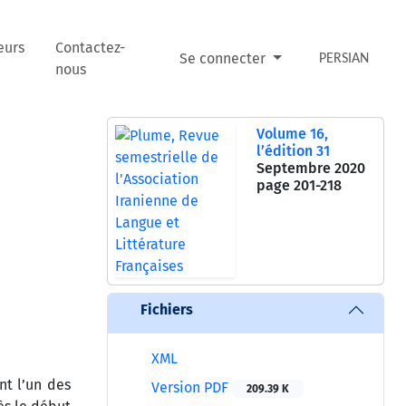
eurs
Contactez-
Se connecter
PERSIAN
nous
Volume 16,
l’édition 31
Septembre 2020
page
201-218
Fichiers
XML
nt l’un des
Version PDF
209.39 K