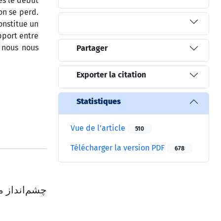
ès le début
on se perd.
onstitue un
pport entre
e nous nous
Partager
Exporter la citation
Statistiques
Vue de l’article
510
Télécharger la version PDF
678
چشم‌انداز 