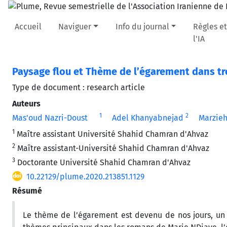
Accueil
Naviguer
Info du journal
Règles et
l'IA
Paysage flou et Thème de l’égarement dans t
Type de document : research article
Auteurs
1
2
Mas'oud Nazri-Doust
Adel Khanyabnejad
Marzie
1
Maître assistant Université Shahid Chamran d'Ahvaz
2
Maître assistant-Université Shahid Chamran d'Ahvaz
3
Doctorante Université Shahid Chamran d'Ahvaz
10.22129/plume.2020.213851.1129
Résumé
Le thème de l’égarement est devenu de nos jours, un 