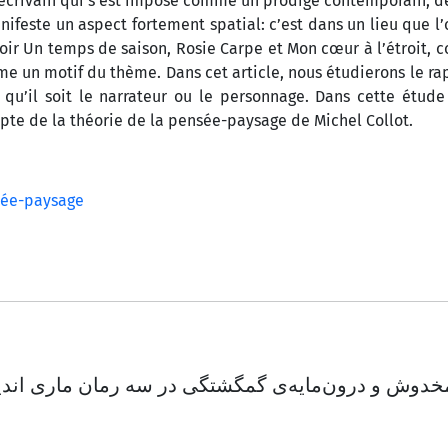
’écrivain qui s’est imposé comme un prodige contemporain, d
anifeste un aspect fortement spatial: c’est dans un lieu que l’
avoir Un temps de saison, Rosie Carpe et Mon cœur à l’étroit, c
e un motif du thème. Dans cet article, nous étudierons le ra
, qu’il soit le narrateur ou le personnage. Dans cette étud
pte de la théorie de la pensée-paysage de Michel Collot.
ée-paysage
مخدوش و درون‌مایه‌ی گمگشتگی در سه رمان ماری اندی