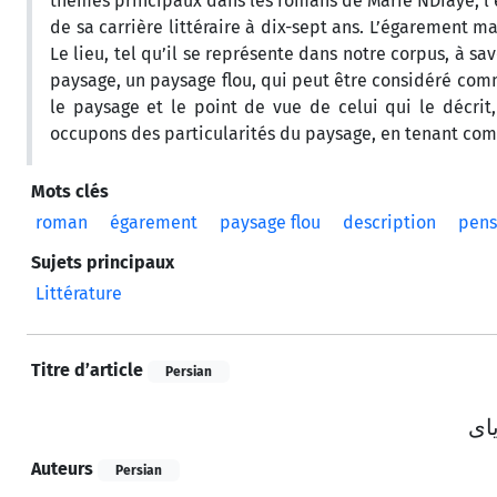
thèmes principaux dans les romans de Marie NDiaye, l
de sa carrière littéraire à dix-sept ans. L’égarement m
Le lieu, tel qu’il se représente dans notre corpus, à s
paysage, un paysage flou, qui peut être considéré comm
le paysage et le point de vue de celui qui le décrit
occupons des particularités du paysage, en tenant com
Mots clés
roman
égarement
paysage flou
description
pens
Sujets principaux
Littérature
Titre d’article
Persian
ای
Auteurs
Persian