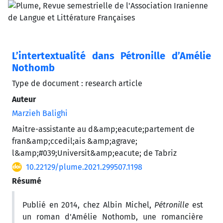
L’intertextualité dans Pétronille d’Amélie
Nothomb
Type de document : research article
Auteur
Marzieh Balighi
Maitre-assistante au d&amp;eacute;partement de
fran&amp;ccedil;ais &amp;agrave;
l&amp;#039;Universit&amp;eacute; de Tabriz
10.22129/plume.2021.299507.1198
Résumé
Publié en 2014, chez Albin Michel,
Pétronille
est
un roman d'Amélie Nothomb, une romancière