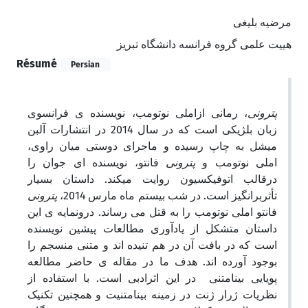
مرضیه بلیغی
هییت علمی گروه فرانسه دانشگاه تبریز
Résumé
Persian
پترونی
، رمانی ازاملی نوتومب، نویسنده ی فرانسوی
زبان بلژیکی است که در سال 2014 در انتشارات آلبن
میشل به چاپ رسیده و ماجرای دوستی میان راوی،
املی نوتومب و
پترونی
فانتو، نویسنده ای جوان را
درقالب اتوفیکسیون روایت می­کند. داستان بسیار
تأثربرانگیز است. در شب بیستم ماه مارس 2014،
پترونی
فانتو املی نوتومب را به قتل می رساند. درون­مایه ی این
داستان متشکل از یادآوری ­مطالعات پیشین نویسنده
است که در بافت آن در هم تنیده اند و متنی منسجم را
بوجود آورده اند. هدف ما در مقاله ی حاضر مطالعه
پویایی بینامتنی در این اثرادبی است. با استفاده از
نظریات ژرار ژنت در زمینه بینامتنیت و همچنین تکنیک