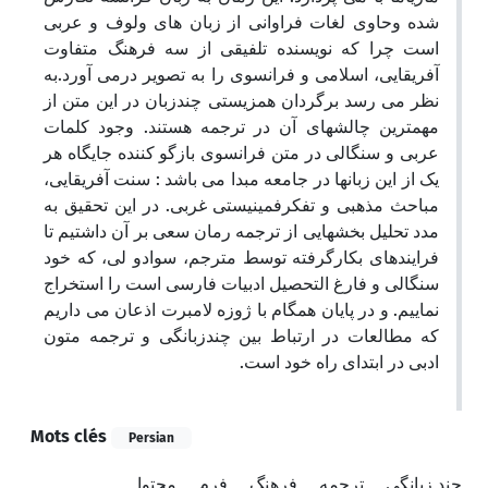
شده وحاوی لغات فراوانی از زبان های ولوف و عربی
است چرا که نویسنده تلفیقی از سه فرهنگ متفاوت
آفریقایی، اسلامی و فرانسوی را به تصویر درمی آورد.به
نظر می رسد برگردان همزیستی چندزبان در این متن از
مهمترین چالشهای آن در ترجمه هستند. وجود کلمات
عربی و سنگالی در متن فرانسوی بازگو کننده جایگاه هر
یک از این زبانها در جامعه مبدا می باشد : سنت آفریقایی،
مباحث مذهبی و تفکرفمینیستی غربی. در این تحقیق به
مدد تحلیل بخشهایی از ترجمه رمان سعی بر آن داشتیم تا
فرایندهای بکارگرفته توسط مترجم، سوادو لی، که خود
سنگالی و فارغ التحصیل ادبیات فارسی است را استخراج
نماییم. و در پایان همگام با ژوزه لامبرت اذعان می داریم
که مطالعات در ارتباط بین چندزبانگی و ترجمه متون
ادبی در ابتدای راه خود است.
Mots clés
Persian
چند زبانگی
ترجمه
فرهنگ
فرم
محتوا