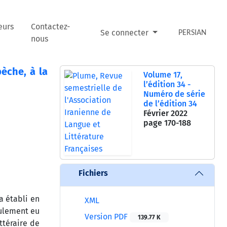
eurs
Contactez-
Se connecter
PERSIAN
nous
bèche, à la
Volume 17,
l’édition 34 -
Numéro de série
de l’édition 34
Février 2022
page
170-188
Fichiers
a établi en
XML
eulement eu
Version PDF
139.77 K
ttéraire de