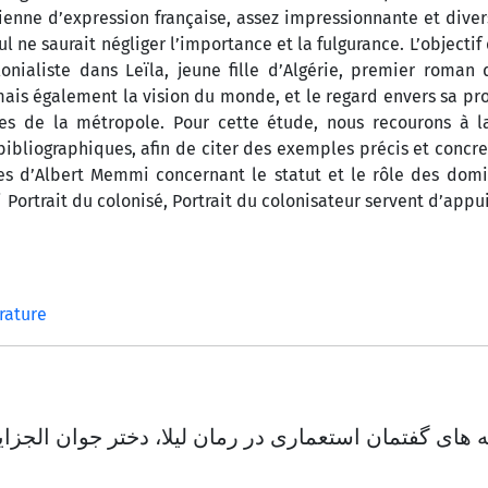
érienne d’expression française, assez impressionnante et diver
 ne saurait négliger l’importance et la fulgurance. L’objectif 
lonialiste dans Leïla, jeune fille d’Algérie, premier roman
mais également la vision du monde, et le regard envers sa pr
ues de la métropole. Pour cette étude, nous recourons à 
ibliographiques, afin de citer des exemples précis et concret
es d’Albert Memmi concernant le statut et le rôle des dom
Portrait du colonisé, Portrait du colonisateur servent d’appu
érature
 های گفتمان استعماری در رمان لیلا، دختر جوان الجزایر