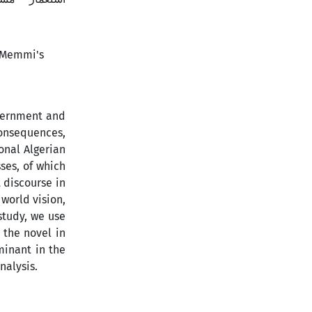
t Memmi's
overnment and
 consequences,
onal Algerian
ses, of which
t discourse in
 world vision,
study, we use
 the novel in
minant in the
nalysis.