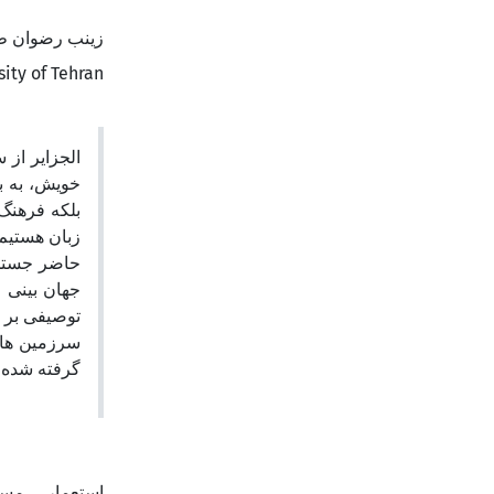
زینب رضوان 
sity of Tehran
خویش، به ،
بلکه فرهنگ 
زبان هستیم،
حاضر جستجو
جهان بینی -
توصیفی بر 
سرزمین های
گرفته شده.
استعمار
مست