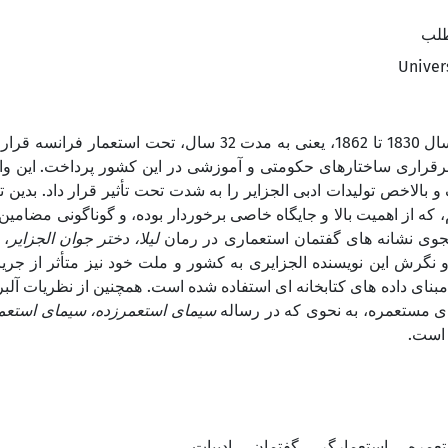
طلب
Univer
الجزایر از سال 1830 تا 1862، یعنی به مدت 32 س
برقراری ساختارهای حکومتی و آموزشی در این کشور پرداخت. این وا
و بالاخص تولیدات ادبی الجزایر را به شدت تحت تأثیر قرار داد. بدین
 که از اهمیت بالا و جایگاه خاصی برخوردار بوده، و گوناگونی مضامین
ی نشانه های گفتمان استعماری در رمان
لیلا، دختر جوان الجزایر
نخ
و نگرش این نویسنده الجزایری به کشور و ملت خود نیز متأثر از جر
مبنای داده های کتابخانه ای استفاده شده است. همچنین از نظریات 
 مستعمره، به نحوی که در رساله
سیمای استعمرزده، سیمای استعم
 است
عمره
استعمارگر
گفتمان
ادبیات