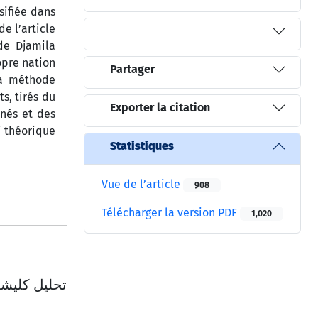
sifiée dans
de l’article
 de Djamila
opre nation
Partager
la méthode
s, tirés du
Exporter la citation
inés et des
i théorique
Statistiques
Vue de l’article
908
Télécharger la version PDF
1,020
تحلیل کلیشه