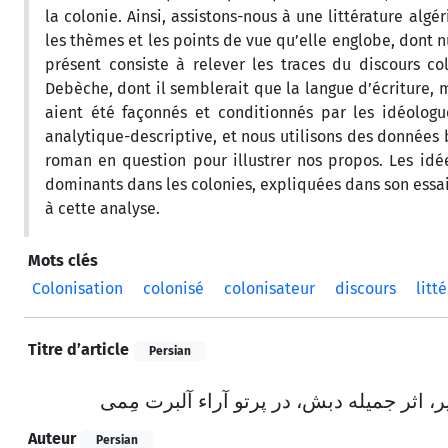
la colonie. Ainsi, assistons-nous à une littérature alg
les thèmes et les points de vue qu’elle englobe, dont nul
présent consiste à relever les traces du discours co
Debèche, dont il semblerait que la langue d’écriture, 
aient été façonnés et conditionnés par les idéolog
analytique-descriptive, et nous utilisons des données b
roman en question pour illustrer nos propos. Les idé
dominants dans les colonies, expliquées dans son essai 
à cette analyse.
Mots clés
Colonisation
colonisé
colonisateur
discours
litt
Titre d’article
Persian
، اثر جمیله دبش، در پرتو آراء آلبرت مِمی
Auteur
Persian