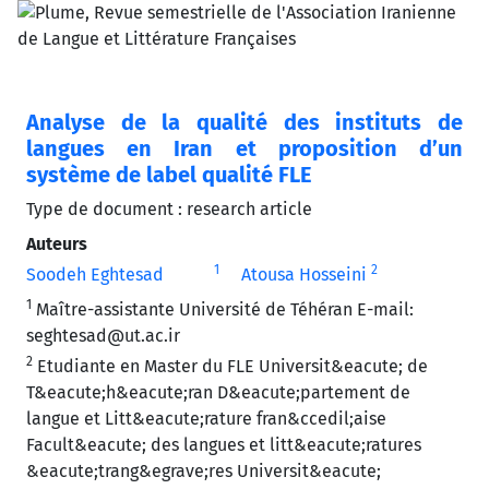
Analyse de la qualité des instituts de
langues en Iran et proposition d’un
système de label qualité FLE
Type de document : research article
Auteurs
1
2
Soodeh Eghtesad
Atousa Hosseini
1
Maître-assistante Université de Téhéran E-mail:
seghtesad@ut.ac.ir
2
Etudiante en Master du FLE Universit&eacute; de
T&eacute;h&eacute;ran D&eacute;partement de
langue et Litt&eacute;rature fran&ccedil;aise
Facult&eacute; des langues et litt&eacute;ratures
&eacute;trang&egrave;res Universit&eacute;