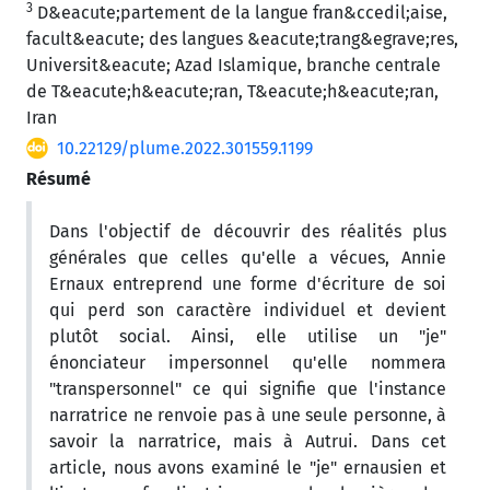
3
D&eacute;partement de la langue fran&ccedil;aise,
facult&eacute; des langues &eacute;trang&egrave;res,
Universit&eacute; Azad Islamique, branche centrale
de T&eacute;h&eacute;ran, T&eacute;h&eacute;ran,
Iran
10.22129/plume.2022.301559.1199
Résumé
Dans l'objectif de découvrir des réalités plus
générales que celles qu'elle a vécues, Annie
Ernaux entreprend une forme d'écriture de soi
qui perd son caractère individuel et devient
plutôt social. Ainsi, elle utilise un "je"
énonciateur impersonnel qu'elle nommera
"transpersonnel" ce qui signifie que l'instance
narratrice ne renvoie pas à une seule personne, à
savoir la narratrice, mais à Autrui. Dans cet
article, nous avons examiné le "je" ernausien et