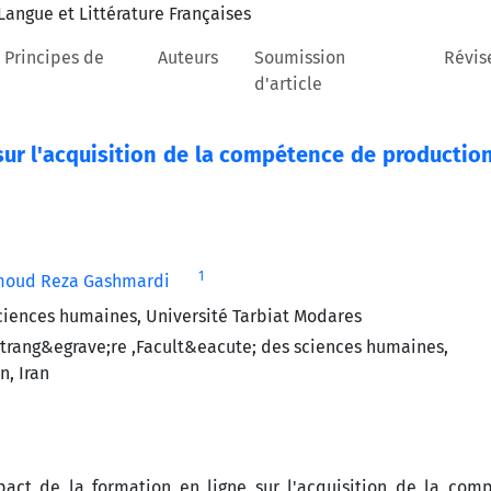
 Principes de
Auteurs
Soumission
Révis
d'article
sur l'acquisition de la compétence de productio
1
oud Reza Gashmardi
ciences humaines, Université Tarbiat Modares
rang&egrave;re ,Facult&eacute; des sciences humaines,
, Iran
mpact de la formation en ligne sur l'acquisition de la com