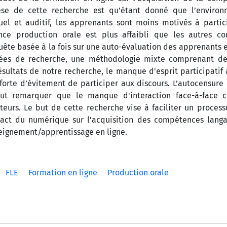
hèse de cette recherche est qu’étant donné que l’enviro
uel et auditif, les apprenants sont moins motivés à parti
nce production orale est plus affaibli que les autres c
ête basée à la fois sur une auto-évaluation des apprenants e
nées de recherche, une méthodologie mixte comprenant de
ésultats de notre recherche, le manque d'esprit participatif
 forte d’évitement de participer aux discours. L’autocensure
eut remarquer que le manque d'interaction face-à-face c
eurs. Le but de cette recherche vise à faciliter un process
mpact du numérique sur l’acquisition des compétences langa
seignement/apprentissage en ligne.
FLE
Formation en ligne
Production orale