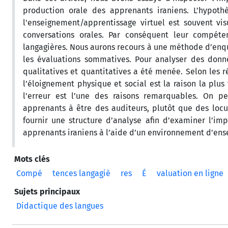
production orale des apprenants iraniens. L’hypot
l'enseignement/apprentissage virtuel est souvent vis
conversations orales. Par conséquent leur compéte
langagières. Nous aurons recours à une méthode d’enqu
les évaluations sommatives. Pour analyser des don
qualitatives et quantitatives a été menée. Selon les r
l’éloignement physique et social est la raison la plus
l'erreur est l’une des raisons remarquables. On p
apprenants à être des auditeurs, plutôt que des locut
fournir une structure d’analyse afin d’examiner l’i
apprenants iraniens à l’aide d’un environnement d’en
Mots clés
Compé
tences langagiè
res
É
valuation en ligne
Sujets principaux
Didactique des langues