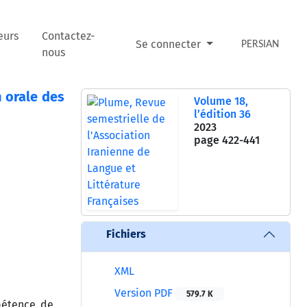
eurs
Contactez-
Se connecter
PERSIAN
nous
n orale des
Volume 18,
l’édition 36
2023
page
422-441
Fichiers
XML
Version PDF
579.7 K
pétence de