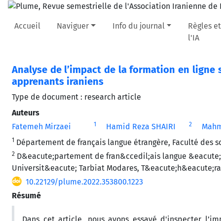
Accueil
Naviguer
Info du journal
Règles et
l'IA
Analyse de l’impact de la formation en ligne 
apprenants iraniens
Type de document : research article
Auteurs
1
2
Fatemeh Mirzaei
Hamid Reza SHAIRI
Mahm
1
Département de français langue étrangère, Faculté des s
2
D&eacute;partement de fran&ccedil;ais langue &eacute;t
Universit&eacute; Tarbiat Modares, T&eacute;h&eacute;ran
10.22129/plume.2022.353800.1223
Résumé
Dans cet article, nous avons essayé d'inspecter l’i