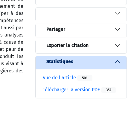
nnement de
ciper à des
ompétences
t aussi par
Partager
s analyses
 à cause de
Exporter la citation
 et peur de
onduit les
Statistiques
us visant à
gières des
Vue de l’article
501
Télécharger la version PDF
352