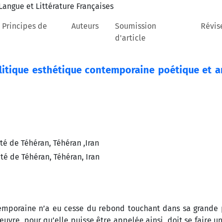
 Principes de
Auteurs
Soumission
Révis
d'article
litique esthétique contemporaine poétique et ar
é de Téhéran, Téhéran ,Iran
é de Téhéran, Téhéran, Iran
temporaine n’a eu cesse du rebond touchant dans sa grande p
 l’œuvre, pour qu’elle puisse être appelée ainsi, doit se faire 