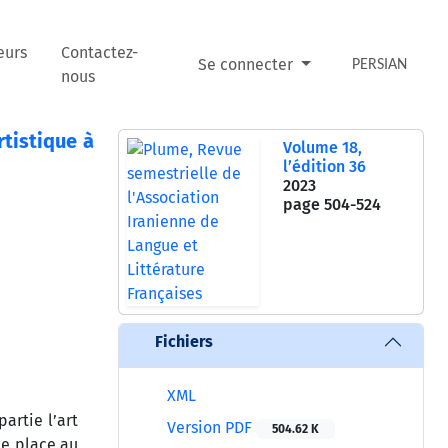
eurs
Contactez-
Se connecter
PERSIAN
nous
tistique à
Volume 18,
l’édition 36
2023
page
504-524
Fichiers
XML
artie l’art
Version PDF
504.62 K
une place au