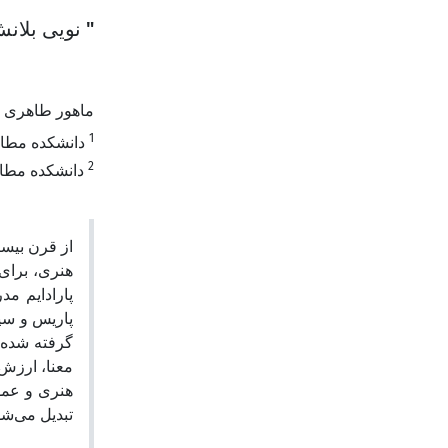
نویی بلانش"
ماهور طاهری
1
دانشکده مطالع
2
دانشکده مطالع
از قرن بیست
هنری، برای 
پارادایم "
پاریس و سی
گرفته شده ا
معنا، ارزش 
هنری و عمو
تبدیل می‌ش.