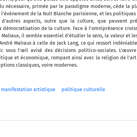
 du nécessaire, primée par le paradigme moderne, cède la pl
r l’événement de la Nuit Blanche parisienne, et les politiques 
d’autres aspects, outre que la culture, que peuvent pré
a démocratisation de la culture. Face à l’omniprésence crois
Malraux, il semble essentiel d’étudier le sens, la valeur et le
’André Malraux à celle de Jack Lang, ce qui ressort indéniabl
c sous l’œil avisé des décisions politico-sociales. L’œuvre
litique et économique, rompant ainsi avec la religion de l’art
eptions classiques, voire modernes.
manifestation artistique
politique culturelle