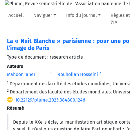
Accueil
Naviguer
Info du journal
Règles et
l'IA
La « Nuit Blanche » parisienne : pour une po
l’image de Paris
Type de document : research article
Auteurs
1
2
Mahoor Taheri
Rouhollah Hosseini
1
Département des faculté des études mondiales, Universit
2
Département des faculté des études mondiales, Universit
10.22129/plume.2023.384800.1246
Résumé
Depuis le XXe siècle, la manifestation artistique con
visuel. Il n’est plus question de faire l’art pour l’art ;