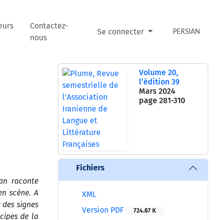
eurs
Contactez-
Se connecter
PERSIAN
nous
Volume 20,
l’édition 39
Mars 2024
page
281-310
Fichiers
man raconte
en scène. A
XML
 des signes
Version PDF
724.87 K
cipes de la