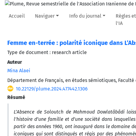
Accueil
Naviguer
Info du journal
Règles et
l'IA
Femme en-terrée : polarité iconique dans L’
Type de document : research article
Auteur
Mina Alaei
Département de Français, en études sémiotiques, Faculté 
10.22129/plume.2024.477442.1306
Résumé
L’Absence de Soloutch de Mahmoud Dowlatâbâdi laisse 
l’histoire d’une famille et d’une société dans lesquelle
partir des années 1960, ont inauguré dans le domaine de
iconiques qui sont distingués et régis par des phénomè