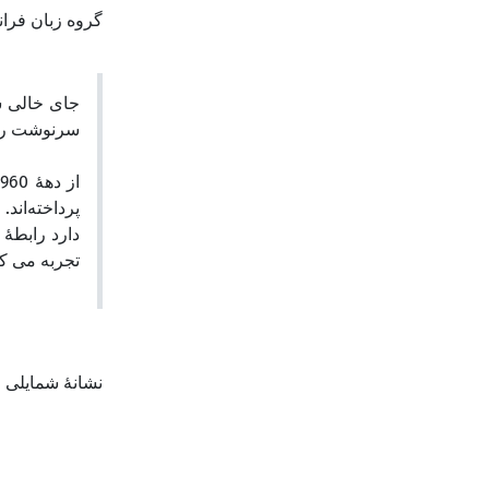
گروه زبان فرا.
جای خالی سل
سرنوشت روس.
پرداخته‌اند
دارد رابطۀ
تجربه می ک.
نشانۀ شمایلی