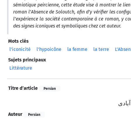
sémiotique peircienne, cette étude vise à montrer le lien
roman l’Absence de Soloutch, afin d’y vérifier les config
l’expérience la société contemporaine à ce roman, y com
des signes iconiques et symboliques chez cet auteur.
Mots clés
l’iconicité
l’hypoicône
la femme
la terre
L’Absen
Sujets principaux
Littérature
Titre d’article
Persian
بادی
Auteur
Persian