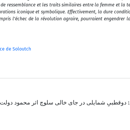
 de ressemblance et les traits similaires entre la femme et la t
urations iconique et symbolique. Effectivement, la dure conditi
pris l’échec de la révolution agraire, pourraient engendrer l
ce de Soloutch
 دو‌قطبیِ شمایلی در جای خالی سلوچ اثر محمود دولت‌آ