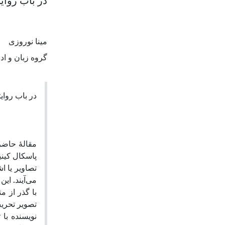
در باب روایت
مینا نوروزی
گروه زبان و اد
در باب روایت
مقالۀ حاضر
پاسکال کینی
تصاویر یا ا
می‌آیند. ای
با گذر از م
تصویر تحریف
نویسنده با