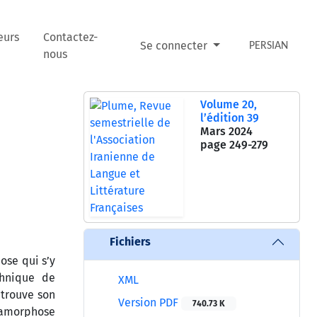
eurs
Contactez-
Se connecter
PERSIAN
nous
Volume 20,
l’édition 39
Mars 2024
page
249-279
Fichiers
ose qui s’y
chnique de
XML
etrouve son
Version PDF
740.73 K
anamorphose