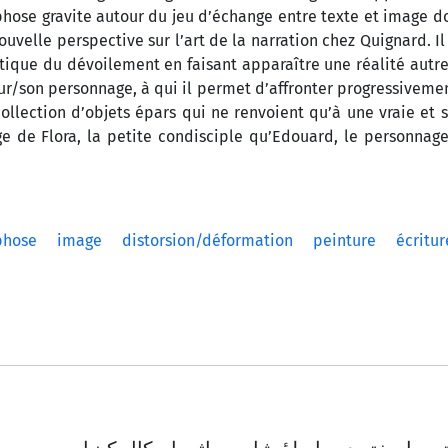
phose gravite autour du jeu d’échange entre texte et image d
nouvelle perspective sur l’art de la narration chez Quignard. I
étique du dévoilement en faisant apparaître une réalité autre
teur/son personnage, à qui il permet d’affronter progressivemen
ollection d’objets épars qui ne renvoient qu’à une vraie et s
 de Flora, la petite condisciple qu’Edouard, le personnage
phose
image
distorsion/déformation
peinture
écritur