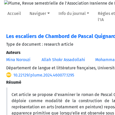
Accueil
Naviguer
Info du journal
Règles et
l'IA
Les escaliers de Chambord de Pascal Quignar
Type de document : research article
Auteurs
Mina Norouzi
Allah Shokr Assadollahi
Mohammad 
Département de langue et littérature françaises, Université
10.22129/plume.2024.460077.1295
Résumé
Cet article se propose d’examiner le roman de Pascal 
déploie comme modalité de la construction de la
représentation en arts (notamment en peinture) repos
apparence primitive que lorsqu’elle est observée sous