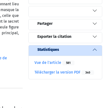
onnant lieu
l masque la
, celle que
t le secret
Partager
eule figure
 principal,
Exporter la citation
Statistiques
e de
Vue de l’article
581
Télécharger la version PDF
340