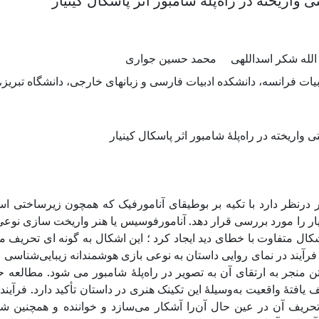
ی واریخته در راه‌پلۀ شامبور اثر پاسکال کینیار
الله شکر اسداللهی
محمد حسین جواری
بیات فرانسه، دانشکده ادبیات فارسی و زبانهای خارجی، دانشگاه تبریز، 
ی واریخته در راه‌پلۀ شامبور اثر پاسکال کینیار
 در‌نظر دارد با تکیه بر بوطیقای آنامورفیک که همچون زیرساختی ا
ار را مورد بررسی قرار دهد. آنامورفوسیس یا هنر واریخت سازی نوع
شکال متفاوت با خطای دید ایجاد کرد ؛ این اشکال به گونه ای تحریف 
ن فرآیند در نمای روایی داستان به نوعی بازی هوشمندانه زیبایی‌شناس
تن منجر به ارتقای آن به تصویر در راه‌پلۀ شامبور می شود. مطالعه ح
 یافتۀ واقعیت به‌وسیلۀ این تکینک هنری در داستان تأکید دارد. فرآین
 تحریف آن در عین حال آن‌را آشکار می‌سازد و خواننده و همچنین ش