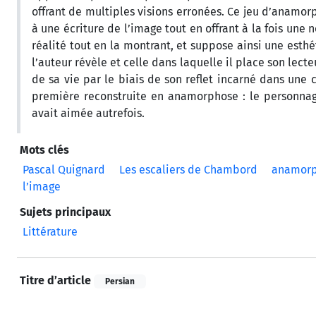
offrant de multiples visions erronées. Ce jeu d’anamor
à une écriture de l’image tout en offrant à la fois une 
réalité tout en la montrant, et suppose ainsi une esth
l’auteur révèle et celle dans laquelle il place son lec
de sa vie par le biais de son reflet incarné dans une c
première reconstruite en anamorphose : le personnage
avait aimée autrefois.
Mots clés
Pascal Quignard
Les escaliers de Chambord
anamor
l’image
Sujets principaux
Littérature
Titre d’article
Persian