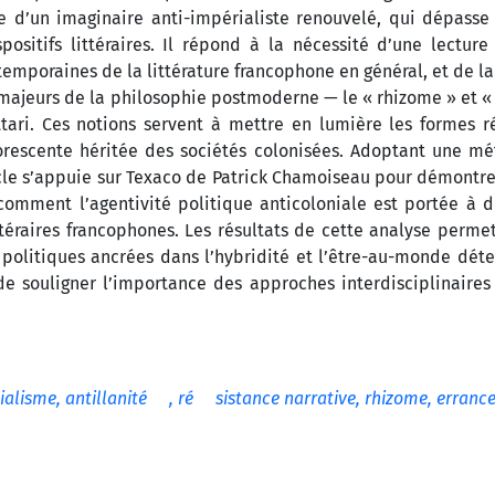
ce d’un imaginaire anti-impérialiste renouvelé, qui dépasse
positifs littéraires. Il répond à la nécessité d’une lecture
poraines de la littérature francophone en général, et de la 
 majeurs de la philosophie postmoderne — le « rhizome » et « 
ttari. Ces notions servent à mettre en lumière les formes 
rborescente héritée des sociétés colonisées. Adoptant une m
icle s’appuie sur Texaco de Patrick Chamoiseau pour démontrer
 comment l’agentivité politique anticoloniale est portée à 
téraires francophones. Les résultats de cette analyse perme
politiques ancrées dans l’hybridité et l’être-au-monde déter
 de souligner l’importance des approches interdisciplinaires
alisme, antillanité
, ré
sistance narrative, rhizome, errance