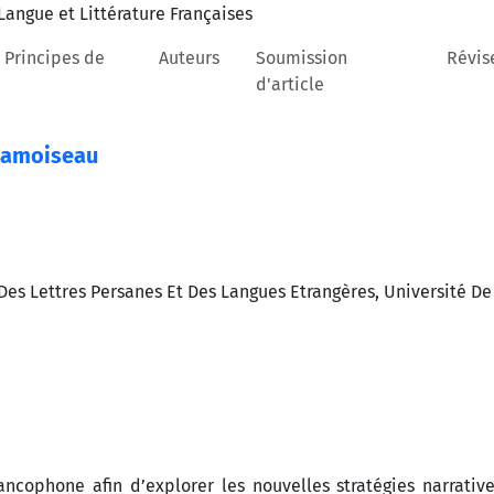
 Principes de
Auteurs
Soumission
Révis
d'article
Chamoiseau
Des Lettres Persanes Et Des Langues Etrangères, Université De 
rancophone afin d’explorer les nouvelles stratégies narrativ