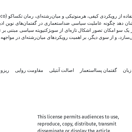
شان دهد چگونه عاملیت سیاسی ضد‌استعماری در گفتمان‌های نوین ادبی
ز یک سو امکان تصور اشکال تازه‌ای از سوبژکتیویته سیاسی مبتنی بر ت
ی‌سازد، و از سوی دیگر، بر اهمیت رویکردهای میان‌رشته‌ای در مواجهه ب
زبان
گقتمان پسااستعمار
اصالت آنتیلی
مقاومت روایی
ریزو
This license permits audiences to use,
reproduce, copy, distribute, transmit
disseminate or display the article