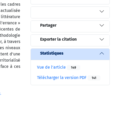
 les cadres
 actualisée
littérature
l’errance »
Partager
récentes de
éthodologie
Exporter la citation
, à travers
des niveaux
Statistiques
ttent d’une
ritorialisé
 face à ces
Vue de l’article
149
Télécharger la version PDF
141
.