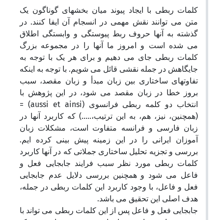
کلمات ربطی با ایجاد پیوند میان بخشهای گوناگون یک
متن می توانند نقش مهمی در انسجام آن ایفا کنند. در
گذشته به آنها حروف ربط پیوستگی و وابستگی اطلاق
می شده است و امروز ما آنها را در مجموعه بزرگ
کلمات ربطی جای می دهیم و برای هر یک با توجه به
جایگاهش در جمله نقشی قائل می شویم. با توجه به اینکه
تفاوتهای ساختاری بین زبان مبدأ و زبان مقصد، سبب
بروز خطا در زبان مقصد می شود، در این پژوهش با
انتخاب دو کلمه ربطی فرانسوی (aussi et ainsi) =
(همچنین، نیز، هم، به این ترتیب،.....) که کاربرد آنها در
زبان فارسی و فرانسه متفاوت است، مشکلات زبان
آموزان ایرانی را در این زمینه پیش بینی کرده ایم.
بررسی و تجزیه تحلیل ساختاری جملاتی که در آنها کاربرد
کلمات ربطی مورد نظر سبب فرایند جابجایی فعل و
فاعل می شود و همچنین بررسی دلایل عدم جابجایی
فعل و فاعل، با وجود کاربرد این کلمات ربطی در جمله،
هدف اصلی این تحقیق می باشد.
جابجایی فعل و فاعل پس از این کلمات ربطی می تواند با