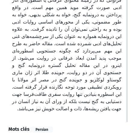
فراوانی که در زمینه محتوای عرفانی یا اسطوره‌ای آثار
ادبی صورت گرفته موید همین مهم است. در واقع
پرداختن به درونمایه گنج، خواه به شکلی بدیهی، خواه به
طور مضمونی، یکی از محورهای اساسی روایات ادبی
بوده و به راحتی نمی‌توان آن را نادیده گرفت. به علاوه
این درونمایه همواره به عنوان یکی از سرچشمه‌های غنی
تحلیل‌های ادبی شمرده شده است. مقاله حاضر به طرح
این مهم می‌پردازد که چگونه جستجویی اسطوره‌ای
موجب پدید آمدن ابعاد عرفانی در روایت می‌شود. از
اینرو، در این مقاله تحلیل گستره درونمایه گنج و
جستجوی آن در دو روایت،
جوینده طلا
اثر ژان ماری
گوستاو لوکلزیو و
جوینده گنج در مصر
اثر مولانا با
رویکردی تطبیقی مورد توجه نگارنده قرار گرفته است.
این اسطوره بنیادین تنها روایت سفری طاقت‌فرسا جهت
دستیابی به گنج نیست بلکه از ورای آن به نیاز انسان در
جهت یافتن ریشه‌ها، ذات و اصالت خویش نیز می‌باشد.
Mots clés
Persian