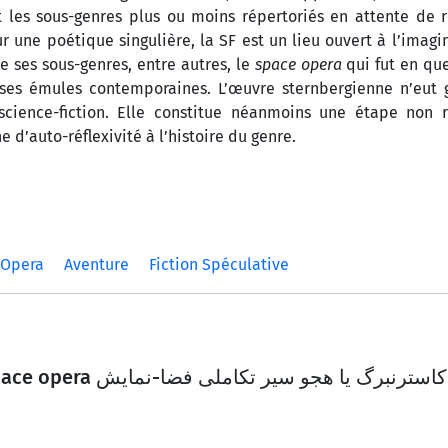
nt les sous-genres plus ou moins répertoriés en attente de 
 une poétique singulière, la SF est un lieu ouvert à l’imagin
e ses sous-genres, entre autres, le
space opera
qui fut en qu
e ses émules contemporaines. L’œuvre sternbergienne n’eut
science-fiction. Elle constitue néanmoins une étape non r
 d’auto-réflexivité à l’histoire du genre.
 Opera
Aventure
Fiction Spéculative
دایتگر» ژاکاسترنبرگ یا هجو سیر تکاملی فضا-نمایش