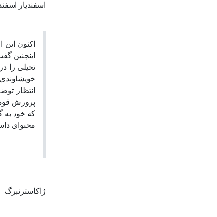
اسفندیار اسفن
اکنون این ا
اینچنین گف
تخیلی را در
خویشاوندی د
انتظار توض
که خود به 
محتوای داست
ژاکاسترنبرگ