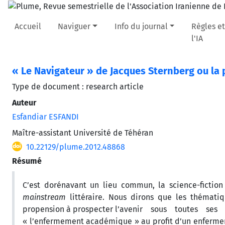
Accueil
Naviguer
Info du journal
Règles et
l'IA
« Le Navigateur » de Jacques Sternberg ou la
Type de document : research article
Auteur
Esfandiar ESFANDI
Maître-assistant Université de Téhéran
10.22129/plume.2012.48868
Résumé
C’est dorénavant un lieu commun, la science-fiction 
mainstream
littéraire. Nous dirons que les thématiq
propension à prospecter l’avenir sous toutes se
« l’enfermement académique » au profit d’un enfermeme