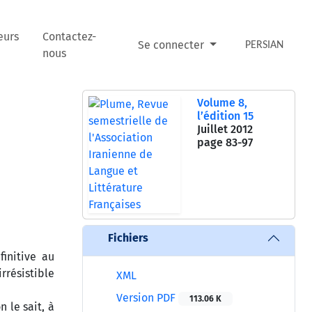
eurs
Contactez-
Se connecter
PERSIAN
nous
Volume 8,
l’édition 15
Juillet 2012
page
83-97
Fichiers
finitive au
rrésistible
XML
Version PDF
113.06 K
 le sait, à