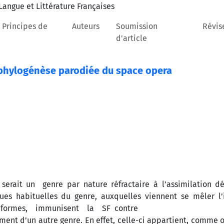
 Principes de
Auteurs
Soumission
Révis
d'article
 phylogénèse parodiée du space opera
serait un genre par nature réfractaire à l’assimilation dé
ues habituelles du genre, auxquelles viennent se mêler l’i
s formes, immunisent la SF contre
nt d’un autre genre. En effet, celle-ci appartient, comme on