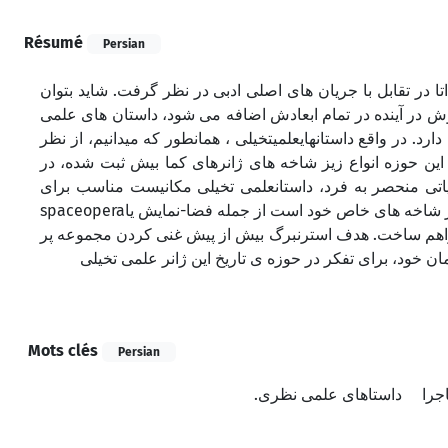
Résumé
Persian
ا در تقابل با جریان های اصلی ادبی در نظر گرفت. شاید بتوان
ش در آینده در تمام ابعادش اضافه می شود، داستان های علمی
. در واقع داستانهایعلمیتخیلی ، همانطور که میدانیم، از نظر
ر این حوزه انواع زیز شاخه های ژانرهای کما بیش ثبت شده، در
یاتی منحصر به فرد، داستانعلمی تخیلی مکانیست مناسب برای
پرورش قوه ی تخیل و خلاقیت زبانی و مجازی. این گونه ی ادبی در بر دارنده ی زیر شاخه های خاص خود است از جمله فضا-نمایش یاspaceopera
فراهم ساخت. هدف استرنبرگ بیش از پیش غنی کردن مجموعه پر
مان خود، برای تفکر در حوزه ی تاریخ این ژانر علمی تخیلی
Mots clés
Persian
اجرا
داستاهای علمی نظری.