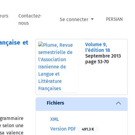
eurs
Contactez-
Se connecter
PERSIAN
nous
ançaise et
Volume 9,
l’édition 18
Septembre 2013
page
53-70
Fichiers
 grammaire
XML
e selon une
Version PDF
491.3 K
sa valence