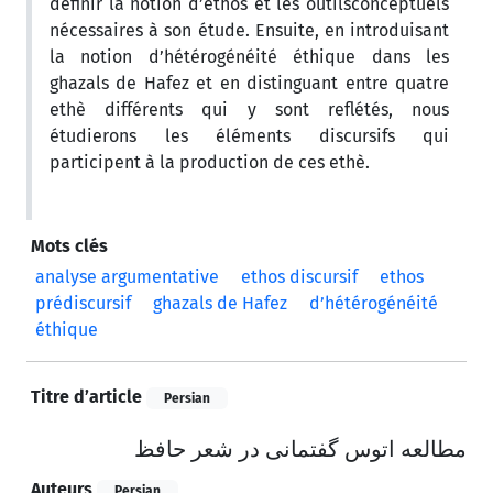
définir la notion d’ethos et les outilsconceptuels
nécessaires à son étude. Ensuite, en introduisant
la notion d’hétérogénéité éthique dans les
ghazals de Hafez et en distinguant entre quatre
ethè différents qui y sont reflétés, nous
étudierons les éléments discursifs qui
participent à la production de ces ethè.
Mots clés
analyse argumentative
ethos discursif
ethos
prédiscursif
ghazals de Hafez
d’hétérogénéité
éthique
Titre d’article
Persian
مطالعه اتوس گفتمانی در شعر حافظ
Auteurs
Persian