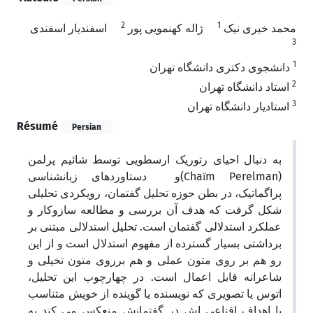
2
1
محمد خیری نیک
ژاله کهنمویی پور
اسفندیار اسفندی
3
1
دانشجوی دکتری دانشگاه تهران
2
استاد دانشگاه تهران
3
استادیار دانشگاه تهران
Résumé
Persian
به دنبال احیای رتوریک ارسطویی توسط شائیم پرلمن
(Chaїm Perelman)و دستاوردهای زبانشناسی
پراگماتیک، در بطن حوزه تحلیل گفتمان، رویکردی تحلیلی
شکل گرفت که هدف آن بررسی و مطالعه سازوکار و
عملکرد استدلالی گفتمان است. تحلیل استدلالی مبتنی بر
برداشتی بسیار گسترده از مفهوم استدلال است و از این
رو هم بر روی متون عملی و هم برروی متون تخیلی و
شاعرانه قابل اعمال است. در چهارچوب این تحلیل،
اتوس یا تصویری که نویسنده یا گوینده از خویش متناسب
با اهداف اقناعی اش در گفتمانش منعکس می کند به