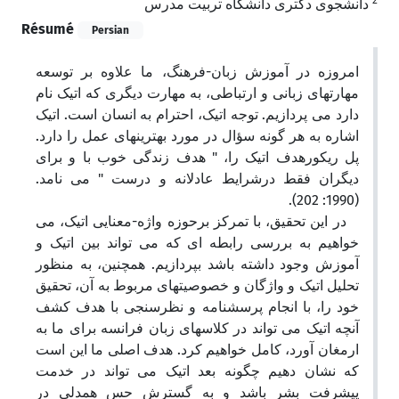
2
دانشجوی دکتری دانشگاه تربیت مدرس
Résumé
Persian
امروزه در آموزش زبان-فرهنگ، ما علاوه بر توسعه
مهارتهای زبانی و ارتباطی، به مهارت دیگری که اتیک نام
دارد می پردازیم. توجه اتیک، احترام به انسان است. اتیک
اشاره به هر گونه سؤال در مورد بهترینهای عمل را دارد.
پل ریکورهدف اتیک را، " هدف زندگی خوب با و برای
دیگران فقط درشرایط عادلانه و درست " می نامد.
(1990: 202).
در این تحقیق، با تمرکز برحوزه واژه-معنایی اتیک، می
خواهیم به بررسی رابطه ای که می تواند بین اتیک و
آموزش وجود داشته باشد بپردازیم. همچنین، به منظور
تحلیل اتیک و واژگان و خصوصیتهای مربوط به آن، تحقیق
خود را، با انجام پرسشنامه و نظرسنجی با هدف کشف
آنچه اتیک می تواند در کلاسهای زبان فرانسه برای ما به
ارمغان آورد، کامل خواهیم کرد. هدف اصلی ما این است
که نشان دهیم چگونه بعد اتیک می تواند در خدمت
پیشرفت بشر باشد و به گسترش حس همدلی در