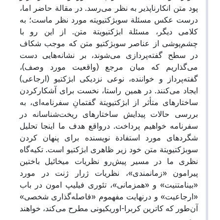
پود متن انکارناپذیر به نظر می‌رسد. در مقالة حاضر اما،
درست عکس مسئلة سوبژکتیویته مورد نظر ماست؛ به
کلامی دیگر، مسئلة ابژکتیویتة متن. از این رو با
چشم‌پوشی از عناصر سوبژکتیو متن که موجب شکاف
در سطح گفته‌پردازی می‌شوند، بر نشانه‌هایی دست
می‌گذاریم که میان مرجع (واقعیت مورد وصف)،
گفته‌پرداز و خواننده، نوعی نزدیکی ابژکتیو (ارجاعی)
ایجاد می‌کنند. در همین راستا، نخست برای آشکارکردن
ساختارهای متأثر از ابژکتیویتة گفتمانِ سفرنامه‌ای، به
بررسی حالات پیدایش ساختارهای ریخت‌شناسانه در
سفرنامه‌ خواهیم پرداخت. درواقع هدف ما اینجا تحلیل
شگردهای مورد استفادة نویسنده برای پنهان کردن
سوبژکتیویتة متن خود زیر ظاهری ابژکتیو است. تکیه‌گاه
نظری ما در مسیر پیش‌رو نظریات میخائیل باختین
پیرامون «زمانمندی»، نظریات ژرار ژنت در مورد
«بینامتنیت» و «همزمانی»، تئوری فیلیپ امون در باب
«ارجاعیت» و درنهایت مفهموم «فاصله‌گذاری شخصی»
آن‌طور که کاترین کربرا-اوریکیونی مطرح می‌کند، خواهند