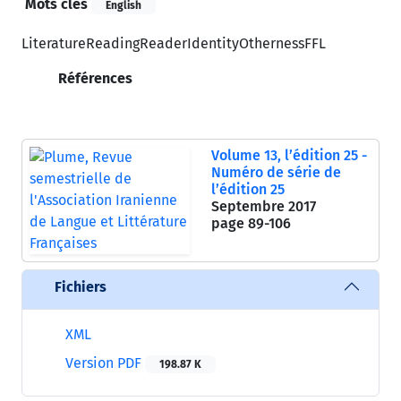
Mots clés
English
Literature
Reading
Reader
Identity
Otherness
FFL
Références
Volume 13, l’édition 25 -
Numéro de série de
l’édition 25
Septembre 2017
page
89-106
Fichiers
XML
Version PDF
198.87 K