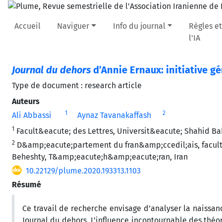
Accueil
Naviguer
Info du journal
Règles et
l'IA
Journal du dehors
d’Annie Ernaux: initiative g
Type de document : research article
Auteurs
1
2
Ali Abbassi
Aynaz Tavanakaffash
1
Facult&eacute; des Lettres, Universit&eacute; Shahid Ba
2
D&amp;eacute;partement du fran&amp;ccedil;ais, facul
Beheshty, T&amp;eacute;h&amp;eacute;ran, Iran
10.22129/plume.2020.193313.1103
Résumé
Ce travail de recherche envisage d’analyser la naissan
Journal du dehors. L’influence incontournable des thé