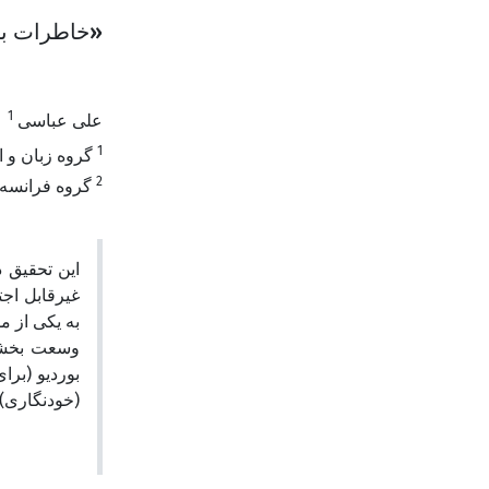
خاطرات بیرو
1
علی عباسی
1
گروه زبان و ا
2
گروه فرانسه د
این تحقیق د
غیر‌قابل ا،
به یکی از )
وسعت بخشید
بوردیو (برا
خودنگاری) 