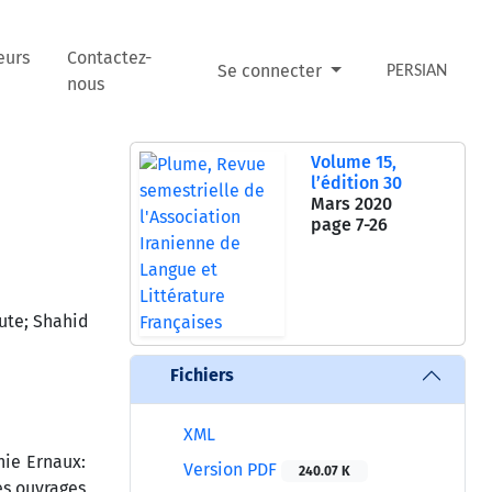
eurs
Contactez-
Se connecter
PERSIAN
nous
Volume 15,
l’édition 30
Mars 2020
page
7-26
ute; Shahid
Fichiers
XML
nie Ernaux:
Version PDF
240.07 K
es ouvrages