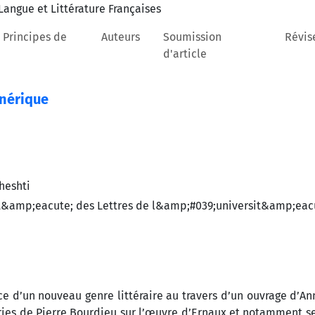
 Principes de
Auteurs
Soumission
Révis
d'article
énérique
heshti
t&amp;eacute; des Lettres de l&amp;#039;universit&amp;eac
ce d’un nouveau genre littéraire au travers d’un ouvrage d’An
ories de Pierre Bourdieu sur l’œuvre d’Ernaux et notamment s