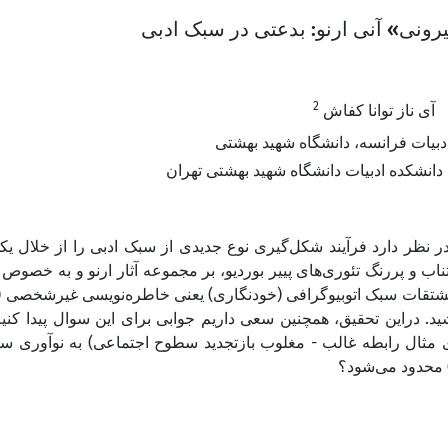
«نی» آنی ارنو: بدعتی در سبک ادبی
2
آی ناز توانا کفاش
دبیات فرانسه، دانشگاه شهید بهشتی
انشکده ادبیات دانشگاه شهید بهشتی تهران
ر نظر دارد فرآیند شکل‌گیری نوع جدیدی از سبک ادبی را از خلال یکی 
جتناب و پررنگ تئوری‌های پییر بوردیو، بر مجموعه آثار ارنو و به خص
مشتقات سبک اتوبیوگرافی (خودنگاری) یعنی خاطره‌نویسی غیر‌شخصی (
. دراین تحقیق، همچنین سعی داریم جوابی برای این سوال پیدا کنیم
ی مثال رابطه غالب - مغلوب بازتجدید سطوح اجتماعی) به نوآوری سبک ج
(محدود می‌شود؟