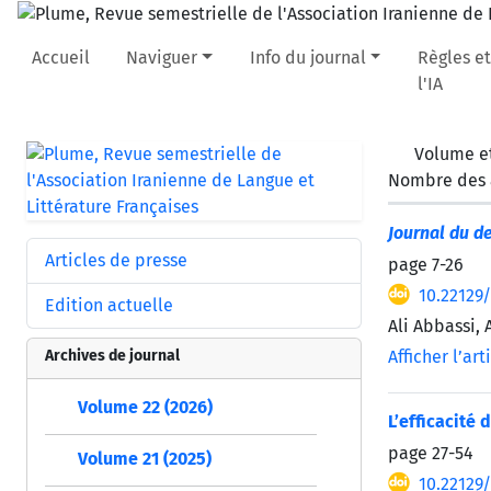
Accueil
Naviguer
Info du journal
Règles et
l'IA
Volume et
Nombre des a
Journal du d
Articles de presse
page
7-26
10.22129
Edition actuelle
Ali Abbassi,
Archives de journal
Afficher l’art
Volume 22 (2026)
L’efficacité 
page
27-54
Volume 21 (2025)
10.22129