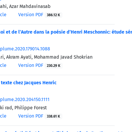
ahi, Azar Mahdavinasab
icle
Version PDF
386.12 K
oi et de l’Autre dans la poésie d’Henri Meschonnic: étude s
/plume.2020.179014.1088
ri, Akram Ayati, Mohammad Javad Shokrian
icle
Version PDF
230.29 K
e texte chez Jacques Henric
/plume.2020.204150.1111
i rad, Philippe Forest
icle
Version PDF
338.61 K