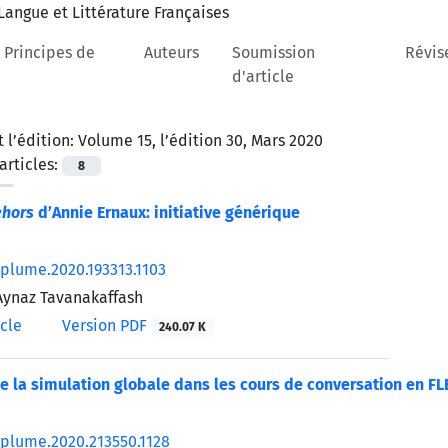
 Principes de
Auteurs
Soumission
Révis
d'article
 l’édition:
Volume 15, l’édition 30, Mars 2020
rticles:
8
ehors
d’Annie Ernaux: initiative générique
/plume.2020.193313.1103
 Aynaz Tavanakaffash
icle
Version PDF
240.07 K
de la simulation globale dans les cours de conversation en FL
/plume.2020.213550.1128