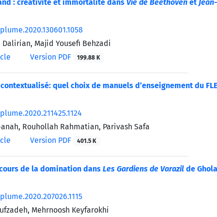
nd : créativité et immortalité dans
Vie de Beethoven
et
Jean-
/plume.2020.130601.1058
 Dalirian, Majid Yousefi Behzadi
icle
Version PDF
199.88 K
 contextualisé: quel choix de manuels d’enseignement du FLE
/plume.2020.211425.1124
anah, Rouhollah Rahmatian, Parivash Safa
icle
Version PDF
401.5 K
scours de la domination dans
Les Gardiens de Varazil
de Ghola
/plume.2020.207026.1115
ufzadeh, Mehrnoosh Keyfarokhi