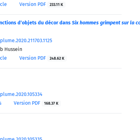
icle
Version PDF
233.11 K
nctions d’objets du décor dans
Six hommes grimpent sur la co
/plume.2020.211703.1125
ib Hussein
icle
Version PDF
248.62 K
/plume.2020.105334
s
Version PDF
168.37 K
/plume.2020.105335