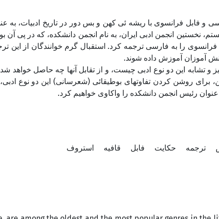
 و فابل فرانسوی با ریشه ئی کهن و بس دور در تاریخ ادبیات، به عنو
یستم، نخستین انجمن ادبی ایران، به نام انجمن دانشکده، که در پی آن ب
فرانسوی را به فارسی ترجمه کرد. استقبال گرم خوانندگان از این تر
دانش آموزان آموزش داده شوند
یز و تشابه این دو نوع ادبی چیست، و از تقابل آنها چه حاصل خواهد ش
ن، برای روشن کردن تفاوتهای بوطیقائی (شعرسانی) این دو نوع ادبی
ه عنوان رئیس انجمن دانشکده را واکاوی خواهیم کرد
س
ترجمه
حکایت
فابل
قافیه
استروف
me, are among the oldest and the most popular genres in the li