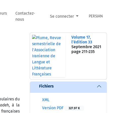
eurs
Contactez-
Se connecter
PERSIAN
nous
Volume 17,
l’édition 33
Septembre 2021
page
211-235
Fichiers
pulaires du
XML
kadeh
, à la
Version PDF
327.97 K
françaises