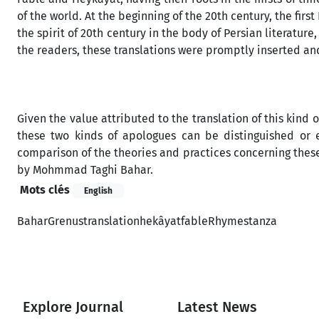
of the world. At the beginning of the 20th century, the first
the spirit of 20th century in the body of Persian literatur
the readers, these translations were promptly inserted and
Given the value attributed to the translation of this kind 
these two kinds of apologues can be distinguished or 
comparison of the theories and practices concerning these t
by Mohmmad Taghi Bahar.
Mots clés
English
Bahar
Grenus
translation
hekâyat
fable
Rhyme
stanza
Explore Journal
Latest News