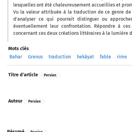
lesquelles ont été chaleureusement accueillies et pro
Vu la valeur attribuée à la traduction de ce genre d
d’analyser ce qui pourrait distinguer ou approche
éventuellement leur confrontation. Répondre à ces
concernant ces deux créations littéraires à la lumièr
Mots clés
Bahar
Grenus
traduction
hekâyat
fable
rime
Titre d’article
Persian
Auteur
Persian
Résumé
Persian