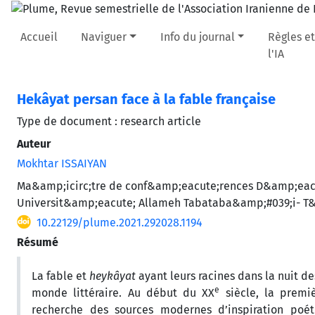
Accueil
Naviguer
Info du journal
Règles et
l'IA
Hekâyat persan face à la fable française
Type de document : research article
Auteur
Mokhtar ISSAIYAN
Ma&amp;icirc;tre de conf&amp;eacute;rences D&amp;eacu
Universit&amp;eacute; Allameh Tabataba&amp;#039;i- T
10.22129/plume.2021.292028.1194
Résumé
La fable et
heykâyat
ayant leurs racines dans la nuit de
e
monde littéraire. Au début du XX
siècle, la premiè
recherche des sources modernes d’inspiration poét