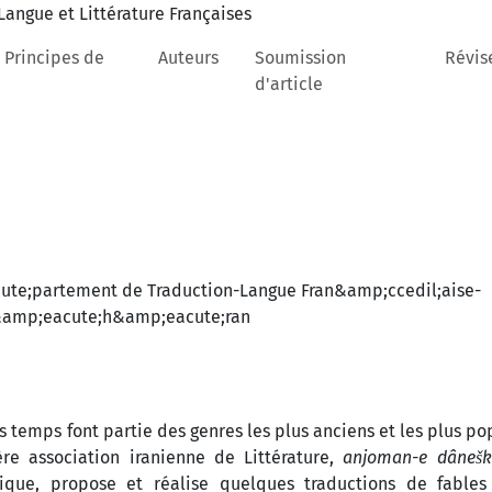
 Principes de
Auteurs
Soumission
Révis
d'article
te;partement de Traduction-Langue Fran&amp;ccedil;aise-
&amp;eacute;h&amp;eacute;ran
s temps font partie des genres les plus anciens et les plus po
re association iranienne de Littérature,
anjoman-e dâneš
ique, propose et réalise quelques traductions de fables 