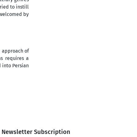
ied to instill
ly welcomed by
he approach of
s requires a
d into Persian
Newsletter Subscription