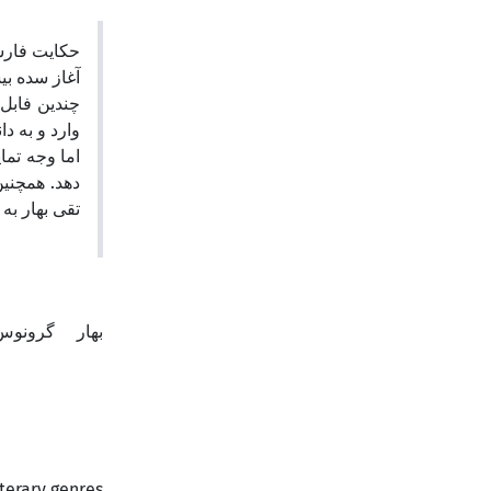
حکایت فارسی
آغاز سده ب،
چندین فابل 
وارد و به .
اما وجه تما
دهد. همچنی
تقی بهار ب.
بهار
گرونو
terary genres