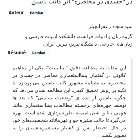
در "جسدی در محاصره" اثر کاتب یاسین
Auteur
Persian
سید سجاد زعفرانچیلر
گروه زبان و ادبیات فرانسه، دانشکده ادبیات فارسی و
زبان‌های خارجی، دانشگاه تبریز، تبریز، ایران.
Résumé
Persian
این مقاله به مطالعه دقیق "بینابینیت"، یکی از مفاهیم
کانونی در گفتمان پسااستعماری معاصر، در جسدی در
محاصره، نمایشنامه مشهور کاتب یاسین می پردازد. با
تکیه بر روش تحقیق کیفی، این مطالعه نشان می‌دهد که
چگونه یاسین از ایده ی "وضعیت بینابینی" که بعد ها
توسط چهره‌های برجسته مطالعات پسااستعماری مانند
هومی بابا و آشیل امبمبه نظریه‌پردازی شده است، بهره
می‌گیرد تا حالت ستیزه جو و قهرمانانه شخصیت‌های خود
در حال احتضار پس از کشتار مستعمره‌نشینان را به
تصویر بکشد.