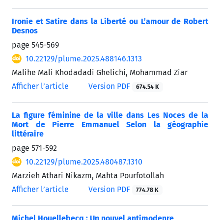
Ironie et Satire dans la Liberté ou L’amour de Robert
Desnos
page
545-569
10.22129/plume.2025.488146.1313
Malihe Mali Khodadadi Ghelichi, Mohammad Ziar
Afficher l’article
Version PDF
674.54 K
La figure féminine de la ville dans Les Noces de la
Mort de Pierre Emmanuel Selon la géographie
littéraire
page
571-592
10.22129/plume.2025.480487.1310
Marzieh Athari Nikazm, Mahta Pourfotollah
Afficher l’article
Version PDF
774.78 K
Michel Houellebecq : Un nouvel antimodenre