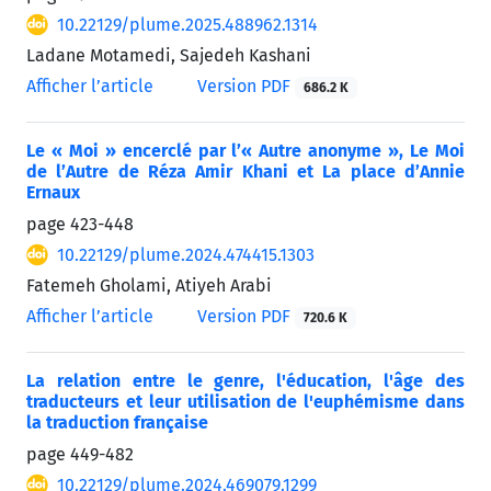
10.22129/plume.2025.488962.1314
Ladane Motamedi, Sajedeh Kashani
Afficher l’article
Version PDF
686.2 K
Le « Moi » encerclé par l’« Autre anonyme », Le Moi
de l’Autre de Réza Amir Khani et La place d’Annie
Ernaux
page
423-448
10.22129/plume.2024.474415.1303
Fatemeh Gholami, Atiyeh Arabi
Afficher l’article
Version PDF
720.6 K
La relation entre le genre, l'éducation, l'âge des
traducteurs et leur utilisation de l'euphémisme dans
la traduction française
page
449-482
10.22129/plume.2024.469079.1299