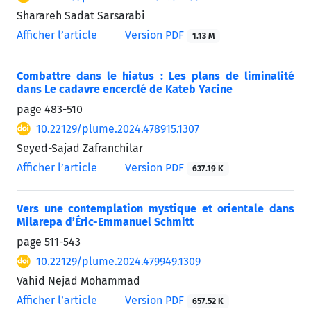
Sharareh Sadat Sarsarabi
Afficher l’article
Version PDF
1.13 M
Combattre dans le hiatus : Les plans de liminalité
dans Le cadavre encerclé de Kateb Yacine
page
483-510
10.22129/plume.2024.478915.1307
Seyed-Sajad Zafranchilar
Afficher l’article
Version PDF
637.19 K
Vers une contemplation mystique et orientale dans
Milarepa d’Éric-Emmanuel Schmitt
page
511-543
10.22129/plume.2024.479949.1309
Vahid Nejad Mohammad
Afficher l’article
Version PDF
657.52 K